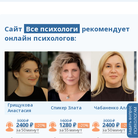
Сайт
Все психологи
рекомендует
онлайн психологов:
Грищукова
Спикер Злата
Чабаненко Алла
Задать вопрос
ПСИХОЛОГАМ
Анастасия
3000 ₽
1600 ₽
3000 ₽
2400 ₽
1280 ₽
2400 ₽
-20%
-20%
-20%
за 50 минут
за 55 минут
за 50 минут