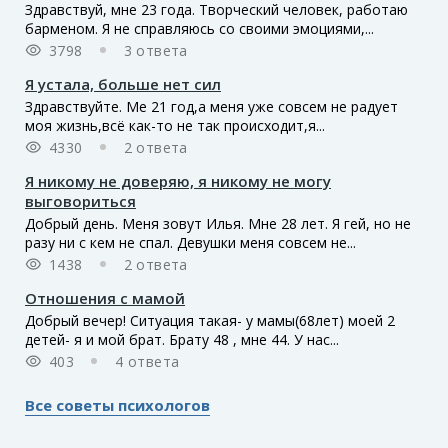
Здравствуй, мне 23 года. Творческий человек, работаю
барменом. Я не справляюсь со своими эмоциями,...
3798
3 ответа
Я устала, больше нет сил
Здравствуйте. Ме 21 год,а меня уже совсем не радует
моя жизнь,всё как-то не так происходит,я...
4330
2 ответа
Я никому не доверяю, я никому не могу
выговориться
Добрый день. Меня зовут Илья. Мне 28 лет. Я гей, но не
разу ни с кем не спал. Девушки меня совсем не...
1438
2 ответа
Отношения с мамой
Добрый вечер! Ситуация такая- у мамы(68лет) моей 2
детей- я и мой брат. Брату 48 , мне 44. У нас...
403
4 ответа
Все советы психологов