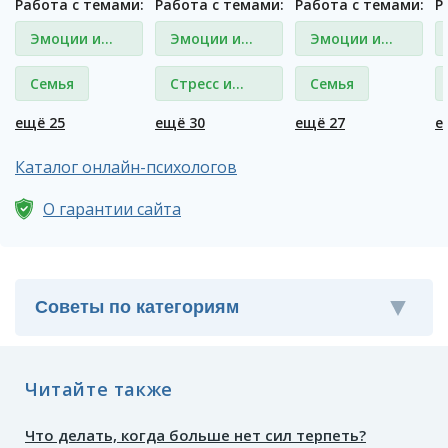
Работа с темами:
Работа с темами:
Работа с темами:
Р
Эмоции и
Эмоции и
Эмоции и
чувства
чувства
чувства
Семья
Стресс и
Семья
депрессия
ещё 25
ещё 30
ещё 27
е
Каталог онлайн-психологов
О гарантии сайта
Читайте также
Что делать, когда больше нет сил терпеть?