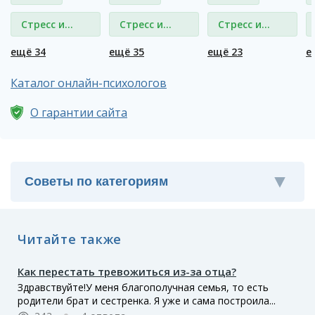
Стресс и
Стресс и
Стресс и
депрессия
депрессия
депрессия
ещё 34
ещё 35
ещё 23
е
Каталог онлайн-психологов
О гарантии сайта
Читайте также
Как перестать тревожиться из-за отца?
Здравствуйте!У меня благополучная семья, то есть
родители брат и сестренка. Я уже и сама построила...