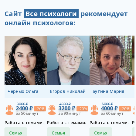
Сайт
Все психологи
рекомендует
онлайн психологов:
Черных Ольга
Егоров Николай
Бутина Мария
3000 ₽
4000 ₽
5000 ₽
2400 ₽
3200 ₽
4000 ₽
-20%
-20%
-20%
за 50 минут
за 90 минут
за 60 минут
Работа с темами:
Работа с темами:
Работа с темами:
Р
Семья
Семья
Семья