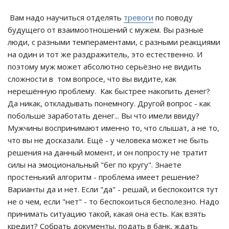
Вам надо научиться отделять
тревоги
по поводу
будущего от взаимоотношений с мужем. Вы разные
люди, с разными темпераментами, с разными реакциями
на один и тот же раздражитель, это естественно. И
поэтому муж может абсолютно серьёзно не видить
сложности в том вопросе, что вы видите, как
нерешённую проблему. Как быстрее накопить денег?
Да никак, откладывать понемногу. Другой вопрос - как
побольше заработать денег... Вы что имели ввиду?
Мужчины воспринимают именно то, что слышат, а не то,
что вы не досказали. Ещё - у человека может не быть
решения на данный момент, и он попросту не тратит
силы на эмоциональный "бег по кругу". Знаете
простенький алгоритм - проблема имеет решение?
Варианты да и нет. Если "да" - решай, и беспокоится тут
не о чем, если "нет" - то беспокоиться бесполезно. Надо
принимать ситуацию такой, какая она есть. Как взять
кредит? Собрать документы, подать в банк, ждать