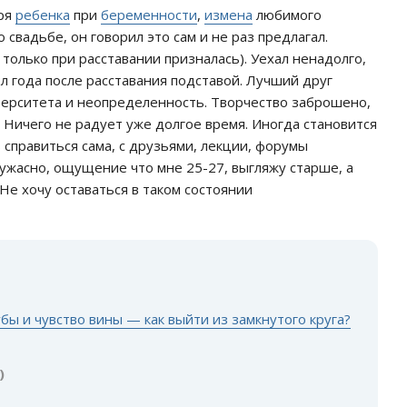
еря
ребенка
при
беременности
,
измена
любимого
свадьбе, он говорил это сам и не раз предлагал.
, только при расставании призналась). Уехал ненадолго,
л года после расставания подставой. Лучший друг
иверситета и неопределенность. Творчество заброшено,
. Ничего не радует уже долгое время. Иногда становится
ь справиться сама, с друзьями, лекции, форумы
я ужасно, ощущение что мне 25-27, выгляжу старше, а
 Не хочу оставаться в таком состоянии
:
убы и чувство вины — как выйти из замкнутого круга?
)