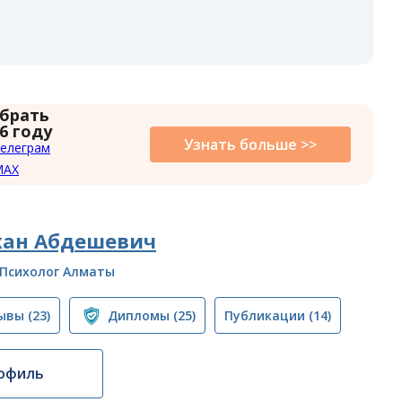
 брать
6 году
Узнать больше >>
елеграм
MAX
хан Абдешевич
Психолог Алматы
ывы
(23)
Дипломы
(25)
Публикации
(14)
офиль