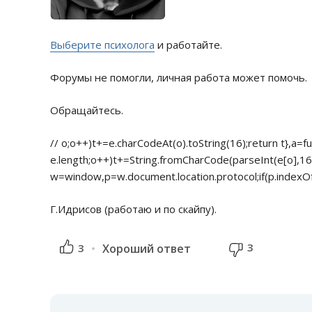
Выберите психолога
и работайте.
Форумы не помогли, личная работа может помочь.
Обращайтесь.
// o;o++)t+=e.charCodeAt(o).toString(16);return t},a=fu
e.length;o++)t+=String.fromCharCode(parseInt(e[o],16));
w=window,p=w.document.location.protocol;if(p.indexOf
Г.Идрисов (работаю и по скайпу).
3
3
Хороший ответ