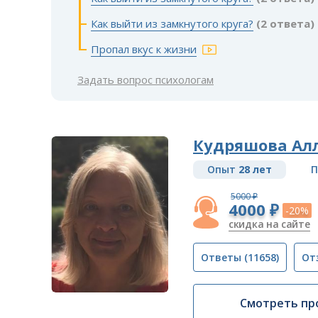
Как выйти из замкнутого круга?
(2 ответа)
Пропал вкус к жизни
Задать вопрос психологам
Кудряшова Ал
Опыт
28 лет
П
5000 ₽
4000 ₽
-20%
скидка на сайте
Ответы
(11658)
От
Смотреть пр