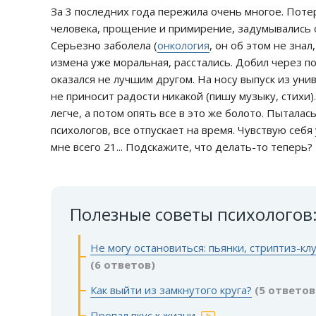
За 3 последних года пережила очень многое. Пот
человека, прощение и примирение, задумывались о 
Серьезно заболела (
онкология
, он об этом не знал
измена уже моральная, расстались. Добил через по
оказался не лучшим другом. На носу выпуск из ун
не приносит радости никакой (пишу музыку, стихи)
легче, а потом опять все в это же болото. Пыталас
психологов, все отпускает на время. Чувствую себ
мне всего 21... Подскажите, что делать-то теперь?
Полезные советы психологов
Не могу остановиться: пьянки, стриптиз-кл
(6 ответов)
Как выйти из замкнутого круга?
(5 ответов
Пропал вкус к жизни