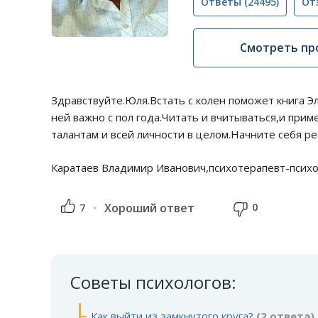
Ответы
(24495)
От
Смотреть пр
Здравствуйте.Юля.Встать с колен поможет книга 
ней важно с пол года.Читать и вчитываться,и при
талантам и всей личности в целом.Начните себя р
Каратаев Владимир Иванович,психотерапевт-психо
0
7
Хороший ответ
Советы психологов:
Как выйти из замкнутого круга?
(2 ответа)