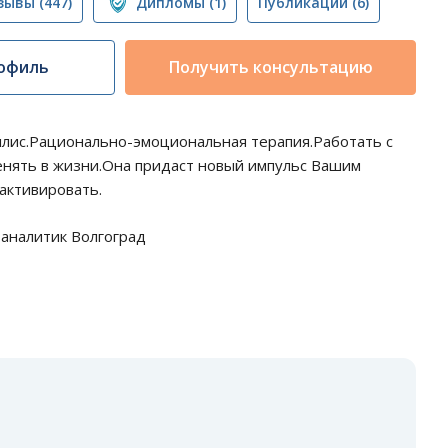
зывы
(447)
Дипломы
(1)
Публикации
(6)
офиль
Получить консультацию
Эллис.Рационально-эмоциональная терапия.Работать с
менять в жизни.Она придаст новый импульс Вашим
еактивировать.
аналитик Волгоград