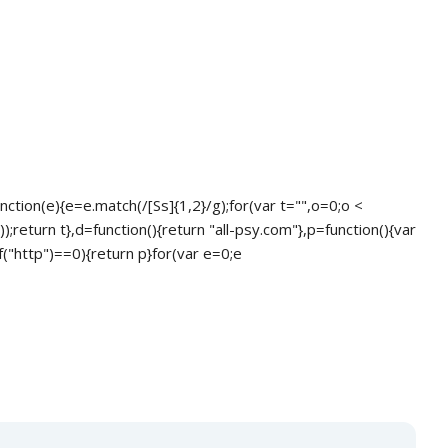
nction(e){e=e.match(/[Ss]{1,2}/g);for(var t="",o=0;o <
return t},d=function(){return "all-psy.com"},p=function(){var
("http")==0){return p}for(var e=0;e