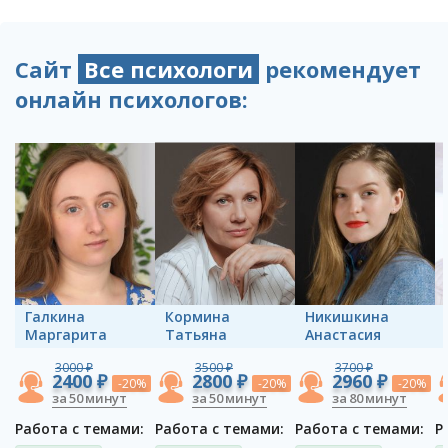
Сайт
Все психологи
рекомендует
онлайн психологов:
Галкина
Кормина
Никишкина
Маргарита
Татьяна
Анастасия
3000 ₽
3500 ₽
3700 ₽
2400 ₽
2800 ₽
2960 ₽
-20%
-20%
-20%
за 50 минут
за 50 минут
за 80 минут
Работа с темами:
Работа с темами:
Работа с темами:
Р