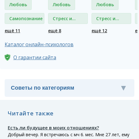
Любовь
Любовь
Любовь
Самопознание
Стресс и
Стресс и
депрессия
депрессия
ещё 11
ещё 8
ещё 12
е
Каталог онлайн-психологов
О гарантии сайта
Читайте также
Есть ли будущее в моих отношениях?
Добрый вечер. Я встречаюсь с мч 6. мес. Мне 27 лет, ему