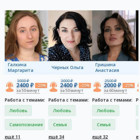
Галкина
Гришина
Черных Ольга
Маргарита
Анастасия
3000 ₽
3000 ₽
2500 ₽
2400 ₽
2400 ₽
2000 ₽
-20%
-20%
-20%
за 50 минут
за 50 минут
за 60 минут
Работа с темами:
Работа с темами:
Работа с темами:
Р
Любовь
Любовь
Любовь
Самопознание
Семья
Семья
ещё 11
ещё 34
ещё 32
е