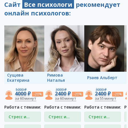
Сайт
Все психологи
рекомендует
онлайн психологов:
Сущева
Римова
Рзаев Альберт
Екатерина
Наталья
5000 ₽
3000 ₽
3000 ₽
4000 ₽
2400 ₽
2400 ₽
-20%
-20%
-20%
за 60 минут
за 60 минут
за 55 минут
Работа с темами:
Работа с темами:
Работа с темами:
Р
Стресс и
Стресс и
Стресс и
депрессия
депрессия
депрессия