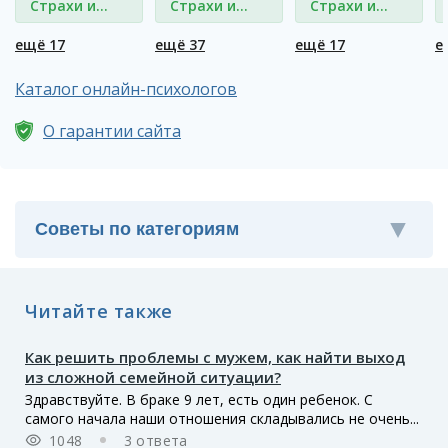
Страхи и
Страхи и
Страхи и
фобии
фобии
фобии
ещё 17
ещё 37
ещё 17
е
Каталог онлайн-психологов
О гарантии сайта
Читайте также
Как решить проблемы с мужем, как найти выход
из сложной семейной ситуации?
Здравствуйте. В браке 9 лет, есть один ребенок. С
самого начала наши отношения складывались не очень...
1048
3 ответа