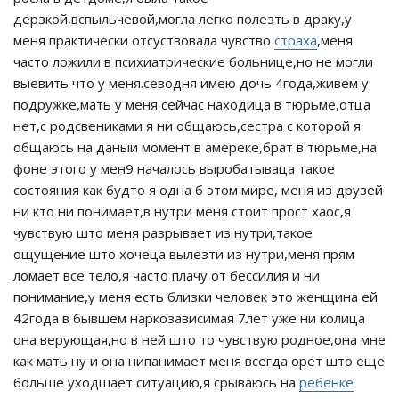
дерзкой,вспыльчевой,могла легко полезть в драку,у
меня практически отсуствовала чувство
страха
,меня
часто ложили в психиатрические больнице,но не могли
выевить что у меня.севодня имею дочь 4года,живем у
подружке,мать у меня сейчас находица в тюрьме,отца
нет,с родсвениками я ни общаюсь,сестра с которой я
общаюсь на даныи момент в амереке,брат в тюрьме,на
фоне этого у мен9 началось выробатываца такое
состояния как будто я одна б этом мире, меня из друзей
ни кто ни понимает,в нутри меня стоит прост хаос,я
чувствую што меня разрывает из нутри,такое
ощущение што хочеца вылезти из нутри,меня прям
ломает все тело,я часто плачу от бессилия и ни
понимание,у меня есть близки человек это женщина ей
42года в бывшем наркозависимая 7лет уже ни колица
она верующая,но в ней што то чувствую родное,она мне
как мать ну и она нипанимает меня всегда орет што еще
больше уходшает ситуацию,я срываюсь на
ребенке