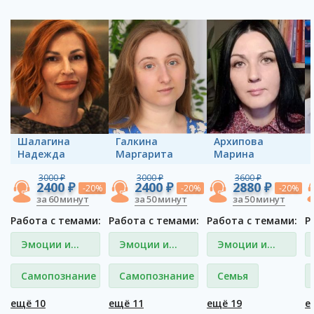
Шалагина
Галкина
Архипова
Надежда
Маргарита
Марина
3000 ₽
3000 ₽
3600 ₽
2400 ₽
2400 ₽
2880 ₽
-20%
-20%
-20%
за 60 минут
за 50 минут
за 50 минут
Работа с темами:
Работа с темами:
Работа с темами:
Р
Эмоции и
Эмоции и
Эмоции и
чувства
чувства
чувства
Самопознание
Самопознание
Семья
ещё 10
ещё 11
ещё 19
е