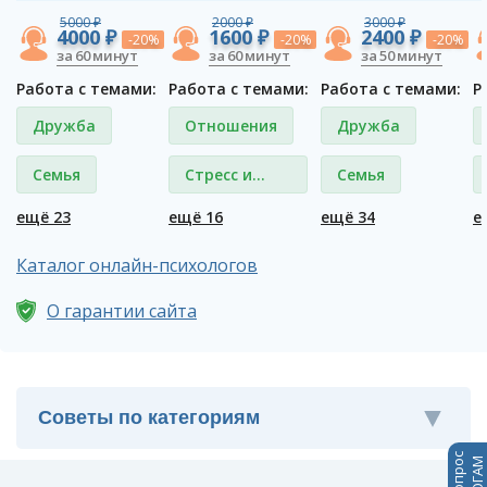
5000 ₽
2000 ₽
3000 ₽
4000 ₽
1600 ₽
2400 ₽
-20%
-20%
-20%
за 60 минут
за 60 минут
за 50 минут
Работа с темами:
Работа с темами:
Работа с темами:
Р
Дружба
Отношения
Дружба
Семья
Стресс и
Семья
депрессия
ещё 23
ещё 16
ещё 34
е
Каталог онлайн-психологов
О гарантии сайта