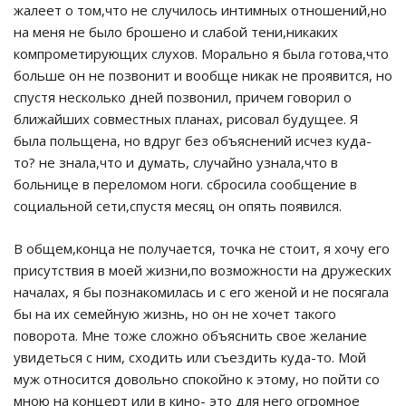
жалеет о том,что не случилось интимных отношений,но
на меня не было брошено и слабой тени,никаких
компрометирующих слухов. Морально я была готова,что
больше он не позвонит и вообще никак не проявится, но
спустя несколько дней позвонил, причем говорил о
ближайших совместных планах, рисовал будущее. Я
была польщена, но вдруг без объяснений исчез куда-
то? не знала,что и думать, случайно узнала,что в
больнице в переломом ноги. сбросила сообщение в
социальной сети,спустя месяц он опять появился.
В общем,конца не получается, точка не стоит, я хочу его
присутствия в моей жизни,по возможности на дружеских
началах, я бы познакомилась и с его женой и не посягала
бы на их семейную жизнь, но он не хочет такого
поворота. Мне тоже сложно объяснить свое желание
увидеться с ним, сходить или съездить куда-то. Мой
муж относится довольно спокойно к этому, но пойти со
мною на концерт или в кино- это для него огромное