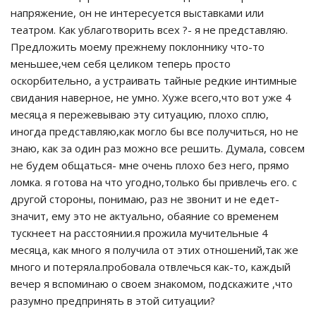
напряжение, он не интересуется выставками или
театром. Как ублаготворить всех ?- я не представляю.
Предложить моему прежнему поклоннику что-то
меньшее,чем себя целиком теперь просто
оскорбительно, а устраивать тайные редкие интимные
свидания наверное, не умно. Хуже всего,что вот уже 4
месяца я пережевываю эту ситуацию, плохо сплю,
иногда представляю,как могло бы все получиться, но не
знаю, как за один раз можно все решить. Думала, совсем
не будем общаться- мне очень плохо без него, прямо
ломка. я готова на что угодно,только бы привлечь его. с
другой стороны, понимаю, раз не звонит и не едет-
значит, ему это не актуально, обаяние со временем
тускнеет на расстоянии.я прожила мучительные 4
месяца, как много я получила от этих отношений,так же
много и потеряла.пробовала отвлечься как-то, каждый
вечер я вспоминаю о своем знакомом, подскажите ,что
разумно предпринять в этой ситуации?