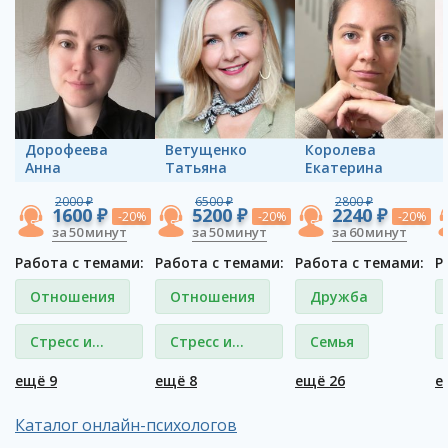
Дорофеева
Ветущенко
Королева
Анна
Татьяна
Екатерина
2000 ₽
6500 ₽
2800 ₽
1600 ₽
5200 ₽
2240 ₽
-20%
-20%
-20%
за 50 минут
за 50 минут
за 60 минут
Работа с темами:
Работа с темами:
Работа с темами:
Р
Отношения
Отношения
Дружба
Стресс и
Стресс и
Семья
депрессия
депрессия
ещё 9
ещё 8
ещё 26
е
Каталог онлайн-психологов