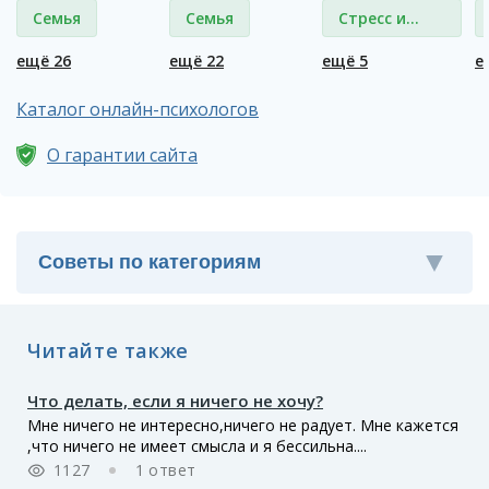
Семья
Семья
Стресс и
депрессия
ещё 26
ещё 22
ещё 5
е
Каталог онлайн-психологов
О гарантии сайта
Читайте также
Что делать, если я ничего не хочу?
Мне ничего не интересно,ничего не радует. Мне кажется
,что ничего не имеет смысла и я бессильна....
1127
1 ответ