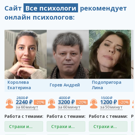
Сайт
Все психологи
рекомендует
онлайн психологов:
Королева
Подопригора
Горев Андрей
Екатерина
Лина
2800 ₽
4000 ₽
1500 ₽
2240 ₽
3200 ₽
1200 ₽
-20%
-20%
-20%
за 60 минут
за 60 минут
за 50 минут
Работа с темами:
Работа с темами:
Работа с темами:
Р
Страхи и
Страхи и
Страхи и
фобии
фобии
фобии