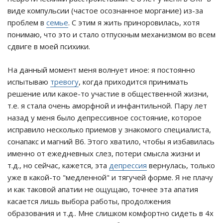
виде компульсии (частое осознанное моргание) из-за
проблем в
семье
. С этим я жить приноровилась, хотя
понимаю, что это и стало отпускным механизмом во всем
сдвиге в моей психики.
На данный момент меня волнует иное: я постоянно
испытываю
тревогу
, когда приходится принимать
решение или какое-то участие в общественной жизни,
т.е. я стала очень аморфной и инфантильной. Пару лет
назад у меня было депрессивное состояние, которое
исправило несколько приемов у знакомого специалиста,
сонапакс и магний B6. Этого хватило, чтобы я избавилась
именно от ежедневных слез, потери смысла жизни и
т.д., но сейчас, кажется, эта
депрессия
вернулась, только
уже в какой-то "медленной" и тягучей форме. Я не плачу
и как таковой апатии не ощущаю, точнее эта апатия
касается лишь выбора работы, продолжения
образования и т.д.. Мне слишком комфортно сидеть в 4х