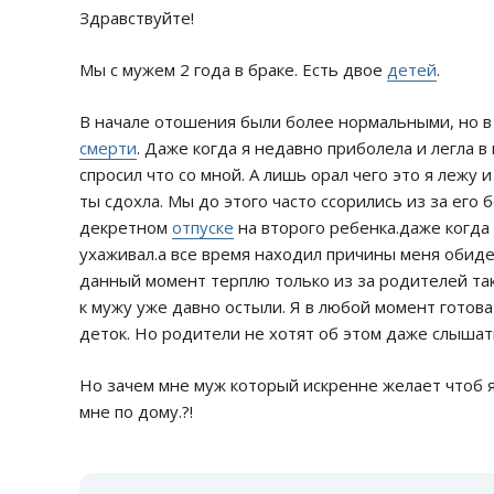
Здравствуйте!
Мы с мужем 2 года в браке. Есть двое
детей
.
В начале отошения были более нормальными, но в
смерти
. Даже когда я недавно приболела и легла в
спросил что со мной. А лишь орал чего это я лежу 
ты сдохла. Мы до этого часто ссорились из за его
декретном
отпуске
на второго ребенка.даже когда
ухаживал.а все время находил причины меня обиде
данный момент терплю только из за родителей так
к мужу уже давно остыли. Я в любой момент готова
деток. Но родители не хотят об этом даже слышат
Но зачем мне муж который искренне желает чтоб я
мне по дому.?!