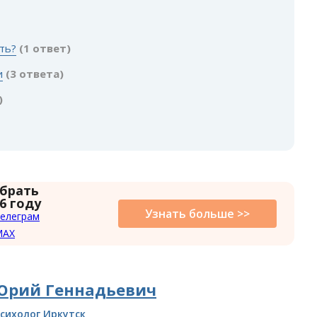
:
ть?
(1 ответ)
и
(3 ответа)
)
 брать
6 году
Узнать больше >>
елеграм
MAX
Юрий Геннадьевич
сихолог Иркутск