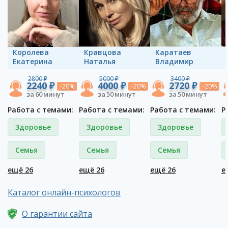
Королева
Кравцова
Каратаев
Екатерина
Наталья
Владимир
2800 ₽
5000 ₽
3400 ₽
2240 ₽
4000 ₽
2720 ₽
-20%
-20%
-20%
за 60 минут
за 50 минут
за 50 минут
Работа с темами:
Работа с темами:
Работа с темами:
Р
Здоровье
Здоровье
Здоровье
Семья
Семья
Семья
ещё 26
ещё 26
ещё 26
е
Каталог онлайн-психологов
О гарантии сайта