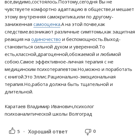
все,видимо,состоялось.Поэтому,сегодня Вы не
чувствуете комфортно адаптацию в обществе,и мешает
этому внутренняя самокритика,или по другому-
заниженная
самооценка
.А на этой почве,как
следствие.возникают различные симптомы,как защитная
реакция на
одиночество
и беспомощность.Выход-
становиться сильной духом и уверенной.То
есть,классной,драгоценной,обожаемой и любимой
собою.Самое эффективное-личная терапия с не
медицинским психотерапевтом.Но,можно и поработать
с книгой.Это Эллис.Рационально-эмоциональная
терапия.Но,работа должна быть тщательной и
длительной.
Каратаев Владимир Иванович,психолог
психоаналитической школы Волгоград
0
5
Хороший ответ