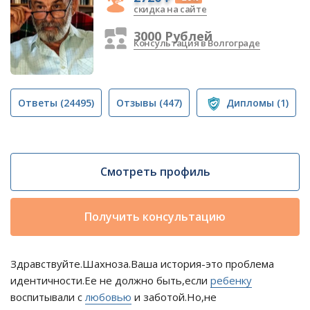
скидка на сайте
3000 Рублей
Консультация в Волгограде
Ответы
(24495)
Отзывы
(447)
Дипломы
(1)
Смотреть профиль
Получить консультацию
Здравствуйте.Шахноза.Ваша история-это проблема
идентичности.Ее не должно быть,если
ребенку
воспитывали с
любовью
и заботой.Но,не