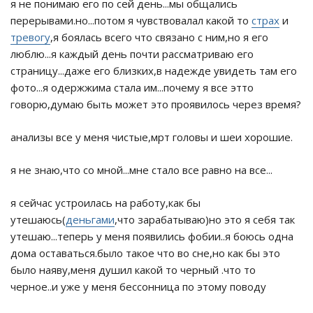
я не понимаю его по сей день...мы общались
перерывами.но...потом я чувствовалал какой то
страх
и
тревогу
,я боялась всего что связано с ним,но я его
люблю...я каждый день почти рассматриваю его
страницу...даже его близких,в надежде увидеть там его
фото...я одержжима стала им...почему я все этто
говорю,думаю быть может это проявилось через время?
анализы все у меня чистые,мрт головы и шеи хорошие.
я не знаю,что со мной...мне стало все равно на все...
я сейчас устроилась на работу,как бы
утешаюсь(
деньгами
,что зарабатываю)но это я себя так
утешаю...теперь у меня появились фобии..я боюсь одна
дома оставаться.было такое что во сне,но как бы это
было наяву,меня душил какой то черный .что то
черное..и уже у меня бессонница по этому поводу