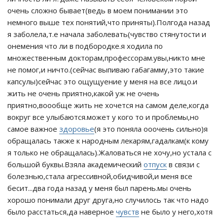
очень сложно бывает(ведь в моем понимании это
немного выше тех понятий,что приняты).Полгода назад
я заболела,т.е начала заболевать(чувство стянутости и
онемения что ли в подбородке.я ходила по
множественным докторам,профессорам.увы,никто мне
не помог,и ничто.(сейчас выпиваю габагамму,это такие
капсулы)сейчас это ощущуение у меня на все лицо.и
жить не очень приятно,какой уж не очень
приятно,воообще жить не хочется на самом деле,когда
вокруг все улыбаются.может у кого то и проблемы,но
самое важное
здоровье
(я это поняла ооочень сильно)я
обращалась также к народным лекарям,гадалкам(к кому
я только не обращалась).Жаловаться не хочу,но устала с
большой буквы.Взяла академический
отпуск
в связи с
болезнью,стала агрессивной,обидчивой,и меня все
бесит...два года назад у меня был парень.мы очень
хорошо понимали друг друга,но случилось так что надо
было расстаться,да наверное
чувств
не было у него,хотя