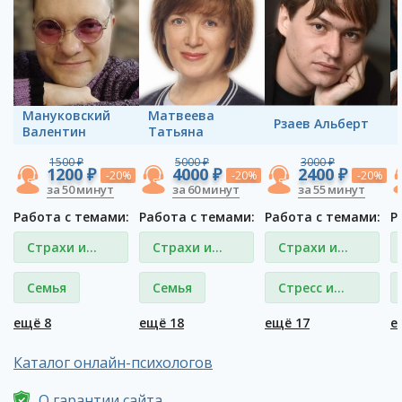
Мануковский
Матвеева
Рзаев Альберт
Валентин
Татьяна
1500 ₽
5000 ₽
3000 ₽
1200 ₽
4000 ₽
2400 ₽
-20%
-20%
-20%
за 50 минут
за 60 минут
за 55 минут
Работа с темами:
Работа с темами:
Работа с темами:
Р
Страхи и
Страхи и
Страхи и
фобии
фобии
фобии
Семья
Семья
Стресс и
депрессия
ещё 8
ещё 18
ещё 17
е
Каталог онлайн-психологов
О гарантии сайта