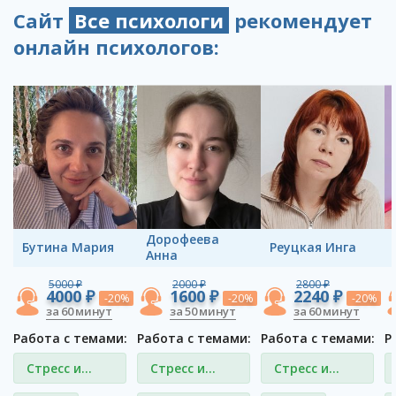
Сайт
Все психологи
рекомендует
онлайн психологов:
Дорофеева
Бутина Мария
Реуцкая Инга
Анна
5000 ₽
2000 ₽
2800 ₽
4000 ₽
1600 ₽
2240 ₽
-20%
-20%
-20%
за 60 минут
за 50 минут
за 60 минут
Работа с темами:
Работа с темами:
Работа с темами:
Р
Стресс и
Стресс и
Стресс и
депрессия
депрессия
депрессия