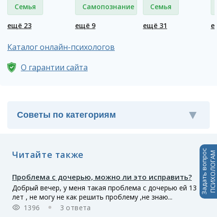
Семья
Самопознание
Семья
ещё 23
ещё 9
ещё 31
е
Каталог онлайн-психологов
О гарантии сайта
Задать вопрос
Читайте также
ПСИХОЛОГАМ
Проблема с дочерью, можно ли это исправить?
Добрый вечер, у меня такая проблема с дочерью ей 13
лет , не могу не как решить проблему ,не знаю...
1396
3 ответа