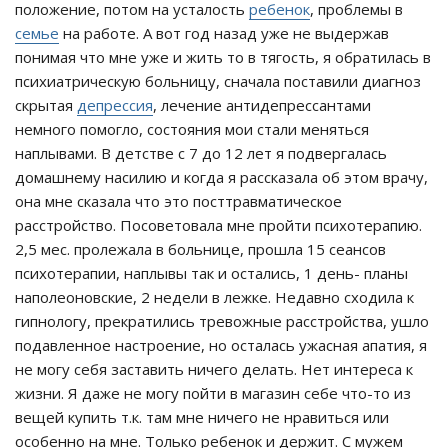
положение, потом на усталость
ребенок
, проблемы в
семье
на работе. А вот год назад уже не выдержав
понимая что мне уже и жить то в тягость, я обратилась в
психиатрическую больницу, сначала поставили диагноз
скрытая
депрессия
, лечение антидепрессантами
немного помогло, состояния мои стали меняться
наплывами. В детстве с 7 до 12 лет я подвергалась
домашнему насилию и когда я рассказала об этом врачу,
она мне сказала что это посттравматическое
расстройство. Посоветовала мне пройти психотерапию.
2,5 мес. пролежала в больнице, прошла 15 сеансов
психотерапии, наплывы так и остались, 1 день- планы
наполеоновские, 2 недели в лежке. Недавно сходила к
гипнологу, прекратились тревожные расстройства, ушло
подавленное настроение, но осталась ужасная апатия, я
не могу себя заставить ничего делать. Нет интереса к
жизни. Я даже не могу пойти в магазин себе что-то из
вещей купить т.к. там мне ничего не нравиться или
особенно на мне. Только ребенок и держит. С мужем