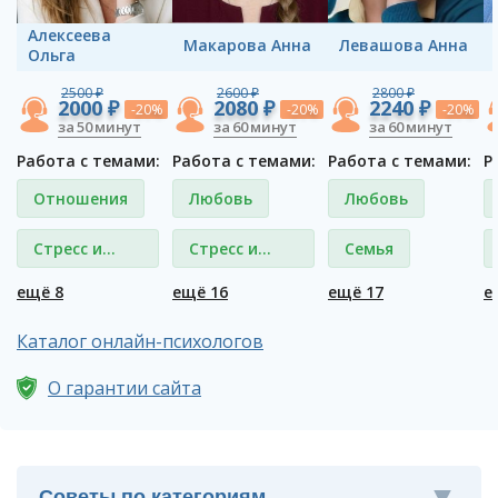
Алексеева
Макарова Анна
Левашова Анна
Ольга
2500 ₽
2600 ₽
2800 ₽
2000 ₽
2080 ₽
2240 ₽
-20%
-20%
-20%
за 50 минут
за 60 минут
за 60 минут
Работа с темами:
Работа с темами:
Работа с темами:
Р
Отношения
Любовь
Любовь
Стресс и
Стресс и
Семья
депрессия
депрессия
ещё 8
ещё 16
ещё 17
е
Каталог онлайн-психологов
О гарантии сайта