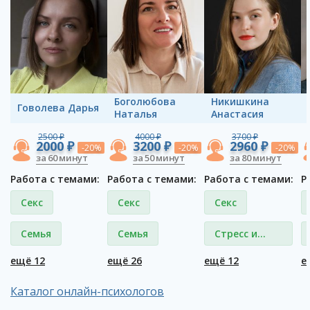
Боголюбова
Никишкина
Говолева Дарья
Наталья
Анастасия
2500 ₽
4000 ₽
3700 ₽
2000 ₽
3200 ₽
2960 ₽
-20%
-20%
-20%
за 60 минут
за 50 минут
за 80 минут
Работа с темами:
Работа с темами:
Работа с темами:
Р
Секс
Секс
Секс
Семья
Семья
Стресс и
депрессия
ещё 12
ещё 26
ещё 12
е
Каталог онлайн-психологов