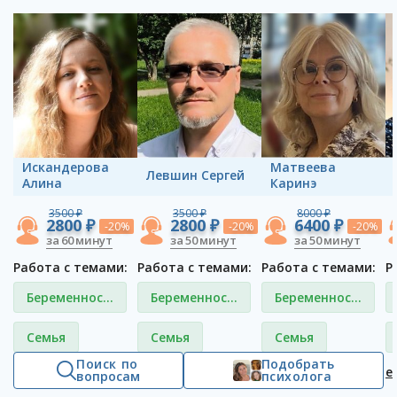
Искандерова
Матвеева
Левшин Сергей
Алина
Каринэ
3500 ₽
3500 ₽
8000 ₽
2800 ₽
2800 ₽
6400 ₽
-20%
-20%
-20%
за 60 минут
за 50 минут
за 50 минут
Работа с темами:
Работа с темами:
Работа с темами:
Р
Беременность
Беременность
Беременность
и роды
и роды
и роды
Семья
Семья
Семья
Поиск по
Подобрать
ещё 31
ещё 34
ещё 10
е
вопросам
психолога