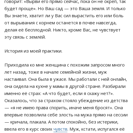
говорит: «Вырви его прямо сейчас, пока он не окреп, так
будет проще». Но Ваш сад — это Ваша земля. И только
Вы знаете, хватит ли у Вас сил вырастить его или боль
от вырывания с корнем останется в почве навсегда,
делая её бесплодной. Никто, кроме Вас, не чувствует
эту связь с землёй.
История из моей практики.
Приходила ко мне женщина с похожим запросом много
лет назад, тоже в начале семейной жизни, муж
настаивал. Она была в ужасе. Мы работали с ней онлайн,
она сидела на кухне у мамы в другой стране. Разбирали
именно её страх: «А что будет, если я скажу нет?».
Оказалось, что за страхом стояло убеждение из детства
— «я не имею права спорить, иначе меня бросят». Она
впервые позволила себе злость на мужа прямо на сессии
— кричала, плакала. А потом спокойно, без истерики,
ввела его в курс своих
чувств
. Муж, кстати, испугался её