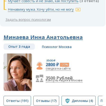
Мучает совесть и не знаю, как поступить
(3 ответа)
Ненавижу мужа. Хочу уйти, но не могу
Задать вопрос психологам
Минаева Инна Анатольевна
Опыт
3 года
Психолог Москва
3500 ₽
2800 ₽
-20%
скидка на сайте
3500 Рублей
Консультация в Москве
Ответы
(191)
Отзывы
(17)
Дипломы
(4)
Пу