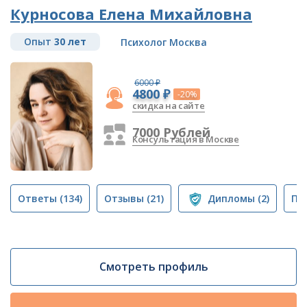
Курносова Елена Михайловна
Опыт
30 лет
Психолог Москва
6000 ₽
4800 ₽
-20%
скидка на сайте
7000 Рублей
Консультация в Москве
Ответы
(134)
Отзывы
(21)
Дипломы
(2)
Пу
Смотреть профиль