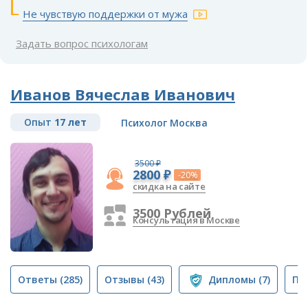
Не чувствую поддержки от мужа
Задать вопрос психологам
Иванов Вячеслав Иванович
Опыт
17 лет
Психолог Москва
3500 ₽
2800 ₽
-20%
скидка на сайте
3500 Рублей
Консультация в Москве
Ответы
(285)
Отзывы
(43)
Дипломы
(7)
Пу