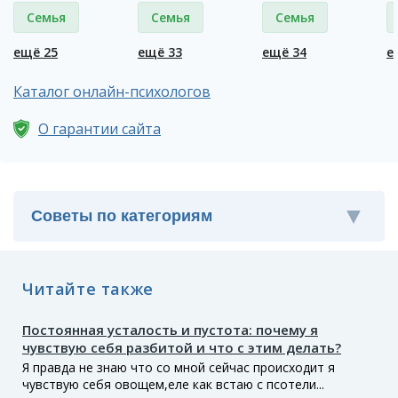
Семья
Семья
Семья
ещё 25
ещё 33
ещё 34
е
Каталог онлайн-психологов
О гарантии сайта
Читайте также
Постоянная усталость и пустота: почему я
чувствую себя разбитой и что с этим делать?
Я правда не знаю что со мной сейчас происходит я
чувствую себя овощем,еле как встаю с псотели...