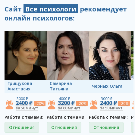
Сайт
Все психологи
рекомендует
онлайн психологов:
Грищукова
Самарина
Черных Ольга
Анастасия
Татьяна
3000 ₽
4000 ₽
3000 ₽
2400 ₽
3200 ₽
2400 ₽
-20%
-20%
-20%
за 50 минут
за 60 минут
за 50 минут
Работа с темами:
Работа с темами:
Работа с темами:
Р
Отношения
Отношения
Отношения