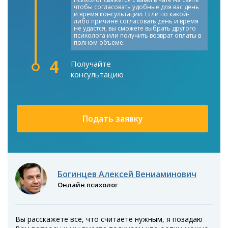
чтобы согласовать удобные для вас день
и время консультации. Если по какой-
либо причине согласовать день и время
не удастся, вы сможете выбрать другого
психолога или получить возврат оплаты в
полном объеме.
4
Получайте
консультацию
Подать заявку
Богинцев Алексей Вениаминович
Онлайн психолог
Вы расскажете все, что считаете нужным, я позадаю