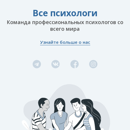
вас никто не потревожит.
Мы будем рады ответить на ваши вопросы.
Все психологи
С уважением,
Команда профессиональных психологов со
команда «Все психологи»
всего мира
18 лет помогаем людям
Узнайте больше о нас