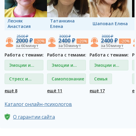
Лесняк
Татанкина
Шаповал Елена
Анастасия
Елена
2500 ₽
3000 ₽
3000 ₽
2000 ₽
2400 ₽
2400 ₽
-20%
-20%
-20%
за 60 минут
за 50 минут
за 50 минут
Работа с темами:
Работа с темами:
Работа с темами:
Р
Эмоции и
Эмоции и
Эмоции и
чувства
чувства
чувства
Стресс и
Самопознание
Семья
депрессия
ещё 8
ещё 11
ещё 17
е
Каталог онлайн-психологов
О гарантии сайта