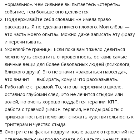
нормально». Чем сильнее вы пытаетесь «стереть»
событие, тем больше оно цепляется.
Поддерживайте себя словами: «Я имела право
рассказать. Я не сделала ничего плохого. Мои слёзы —
это часть моего опыта». Можно даже записать эту фразу
и перечитывать.
Укрепляйте границы. Если пока вам тяжело делиться —
можно чуть сократить откровенность, оставив самые
личные вещи для более безопасных людей (психолога,
близкого друга). Это не значит «закрыться навсегда»,
это значит — выбирать, кому и что рассказывать.
Работайте с травмой. То, что вы пережили в школе,
оставило глубокий след. Это не лечится стыдом или
волей, но очень хорошо поддаётся терапии. КПТ,
работа с травмой (EMDR-терапия, методы работы с
привязанностью) помогают снижать чувствительность к
триггерам и чувство стыда.
Смотрите на факты: подруги после ваших откровений не
отвернулись? Вы продолжаете общаться? Значит, ваш