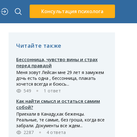
Консультация психолога
Читайте также
Бессонница, чувство вины и страх
перед правдой
Меня зовут Лейсан мне 29 лет я замужем
дочь есть одна , бессонница, плакать
хочется всегда и боюсь...
549
1 ответ
Как найти смысл и остаться самим
собой?
Приехали в Канаду,как беженцы.
Реальные, те самые, без гроша, когда все
забрали. Документы все ждем...
2287
4 ответа