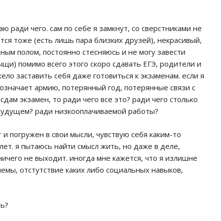
ю ради чего. сам по себе я замкнут, со сверстниками не
тся тоже (есть лишь пара близких друзей), некрасивый,
ным полом, постоянно стесняюсь и не могу завести
рыщи) помимо всего этого скоро сдавать ЕГЭ, родители и
ело заставить себя даже готовиться к экзаменам. если я
то означает армию, потерянный год, потерянные связи с
сдам экзамен, то ради чего все это? ради чего столько
в будущем? ради низкооплачиваемой работы?
 и погружен в свои мысли, чувствую себя каким-то
ет. я пытаюсь найти смысл жить, но даже в деле,
ничего не выходит. иногда мне кажется, что я излишне
емы, отстутствие каких либо социальных навыков,
ть?