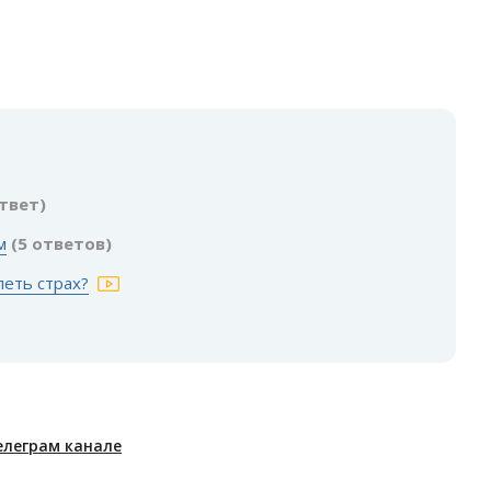
ответ)
м
(5 ответов)
леть страх?
елеграм канале