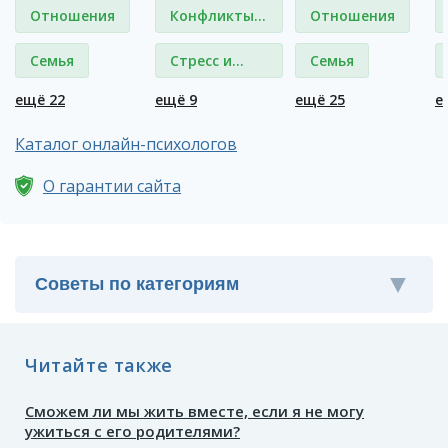
Отношения
Конфликты и
Отношения
ссоры
Семья
Стресс и
Семья
депрессия
ещё 22
ещё 9
ещё 25
е
Каталог онлайн-психологов
О гарантии сайта
Читайте также
Сможем ли мы жить вместе, если я не могу
ужиться с его родителями?