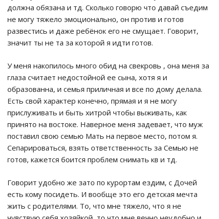
должна обязана и тд. Сколько говорю что давай съедим
не могу тяжело эмоционально, он против и готов
развестись и даже ребёнок его не смущает. Говорит,
значит ты не та за которой я идти готов.
У меня накопилось много обид на свекровь , она меня за
глаза считает недостойной ее сына, хотя я и
образованна, и семья приличная и все по дому делала.
Есть свой характер конечно, прямая и я не могу
прислуживать и быть хитрой чтобы выживать, как
принято на востоке. Наверное меня задевает, что муж
поставил свою семью Мать на первое место, потом я.
Сепарироваться, взять ответственность за Семью не
готов, кажется боится проблем снимать кв и тд.
Говорит удобно же зато по курортам ездим, с Дочей
есть кому посидеть. И вообще это его детская мечта
жить с родителями. То, что мне тяжело, что я не
чувствую себя хозяйкой, то что мне вечно неудобно и