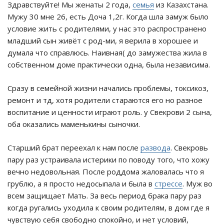
Здравствуйте! Мы женаты 2 года,
семья
из Казахстана.
Мужу 30 мне 26, есть Доча 1,2г. Когда шла замуж было
условие жить с родителями, у нас это распространено
младший сын живёт с род-ми, я верила в хорошее и
думала что справлюсь. Наивная( до замужества жила в
собственном доме практически одна, была независима.
Сразу в семейной жизни начались проблемы, токсикоз,
ремонт и тд, хотя родители стараются его но разное
воспитание и ценности играют роль. у Свекрови 2 сына,
оба оказались маменькины сыночки.
Старший брат переехал к нам после
развода
. Свекровь
пару раз устраивала истерики по поводу того, что хожу
вечно недовольная. После роддома жаловалась что я
грублю, а я просто недосыпала и была в
стрессе
. Муж во
всем защищает Мать. За весь период брака пару раз
когда ругались уходила к своим родителям, в дом где я
чувствую себя свободно спокойно, и нет условий,