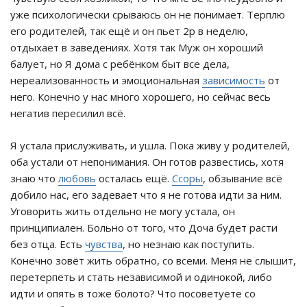
уже психологически срываюсь он не понимает. Терплю
его родителей, так ещё и он пьет 2р в неделю,
отдыхает в заведениях. Хотя так Муж он хороший
балует, но Я дома с ребёнком быт все дела,
нереализованность и эмоциональная
зависимость
от
него. Конечно у нас много хорошего, но сейчас весь
негатив пересилил всё.
Я устала прислуживать, и ушла. Пока живу у родителей,
оба устали от непонимания. Он готов развестись, хотя
знаю что
любовь
осталась ещё.
Ссоры
, обзывание всё
добило нас, его задевает что я не готова идти за ним.
Уговорить жить отдельно не могу устала, он
принципиален. Больно от того, что Доча будет расти
без отца. Есть
чувства
, но незнаю как поступить.
Конечно зовёт жить обратно, со всеми. Меня не слышит,
перетерпеть и стать независимой и одинокой, либо
идти и опять в тоже болото? Что посоветуете со