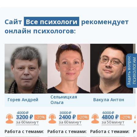
Сайт
Все психологи
рекомендует
онлайн психологов:
Задать вопрос
ПСИХОЛОГАМ
Сельницкая
Горев Андрей
Вакула Антон
Ольга
4000 ₽
3000 ₽
6000 ₽
3200 ₽
2400 ₽
4800 ₽
-20%
-20%
-20%
за 60 минут
за 60 минут
за 50 минут
Работа с темами:
Работа с темами:
Работа с темами:
Р