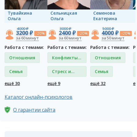
Тувайкина
Сельницкая
Семенова
Ольга
Ольга
Екатерина
4000 ₽
3000 ₽
5000 ₽
3200 ₽
2400 ₽
4000 ₽
-20%
-20%
-20%
за 60 минут
за 60 минут
за 50 минут
Работа с темами:
Работа с темами:
Работа с темами:
Р
Отношения
Конфликты и
Отношения
ссоры
Семья
Стресс и
Семья
депрессия
ещё 30
ещё 9
ещё 32
е
Каталог онлайн-психологов
О гарантии сайта