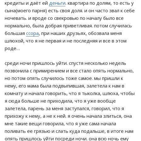
кредиты и даёт ей
деньги
. квартира по долям, то есть у
сына(моего парня) есть своя доля. и он часто звал к себе
ночевать. и вроде со свекровью по началу было все
нормально, была добрая приветливая. потом случилась
большая
ссора
, при наших друзьях, обозвала меня
шлюхой, что я не первая и не последняя и все в этом
роде…
среди ночи пришлось уйти. спустя несколько недель
позвонила с примирением и все стало опять нормально,
но потом опять случилось тоже самое. мы пришли к
нему, его мама была подвыпившая, залетела к нам в
комнату и начала говорить, что я тыколка, шлюха, чтобы
я сюда больше не приходила, что я уже вообще
залетела, парень за меня заступался, говорил, что я
прихожу к нему, а не к ней. я очень начала злиться, она
мне такие вещи говорила, что я уже сама начала
поливать ее грязью и слать куда подальше, в итоге нам
опять пришлось уйти посреди ночи. она всю ночь ему