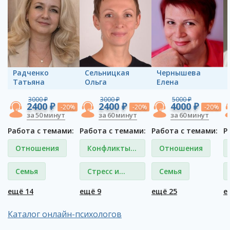
Радченко
Сельницкая
Чернышева
Татьяна
Ольга
Елена
3000 ₽
3000 ₽
5000 ₽
2400 ₽
2400 ₽
4000 ₽
-20%
-20%
-20%
за 50 минут
за 60 минут
за 60 минут
Работа с темами:
Работа с темами:
Работа с темами:
Р
Отношения
Конфликты и
Отношения
ссоры
Семья
Стресс и
Семья
депрессия
ещё 14
ещё 9
ещё 25
е
Каталог онлайн-психологов