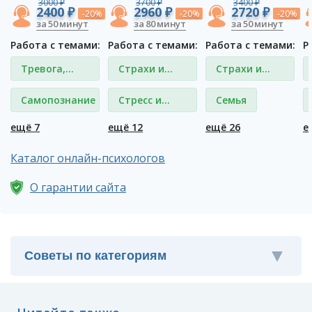
3000 ₽
3700 ₽
3400 ₽
2400 ₽
2960 ₽
2720 ₽
-20%
-20%
-20%
за 50 минут
за 80 минут
за 50 минут
Работа с темами:
Работа с темами:
Работа с темами:
Р
Тревога,
Страхи и
Страхи и
тревожные
фобии
фобии
Самопознание
Стресс и
Семья
состояния
депрессия
ещё 7
ещё 12
ещё 26
е
Каталог онлайн-психологов
О гарантии сайта