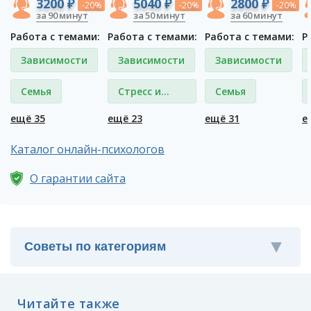
3200 ₽
5040 ₽
2800 ₽
-20%
-20%
-20%
за 90 минут
за 50 минут
за 60 минут
Работа с темами:
Работа с темами:
Работа с темами:
Р
Зависимости
Зависимости
Зависимости
Семья
Стресс и
Семья
депрессия
ещё 35
ещё 23
ещё 31
е
Каталог онлайн-психологов
О гарантии сайта
Читайте также