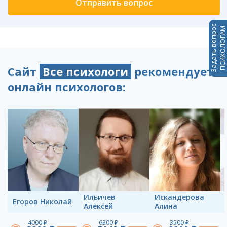
Задать вопрос
ПСИХОЛОГАМ
Сайт
Все психологи
рекомендует
онлайн психологов:
Ильичев
Искандерова
Егоров Николай
Алексей
Алина
4000 ₽
6300 ₽
3500 ₽