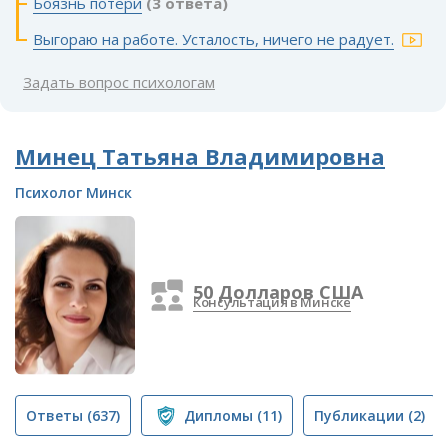
Боязнь потери
(3 ответа)
Выгораю на работе. Усталость, ничего не радует.
Задать вопрос психологам
Минец Татьяна Владимировна
Психолог Минск
50 Долларов США
Консультация в Минске
Ответы
(637)
Дипломы
(11)
Публикации
(2)