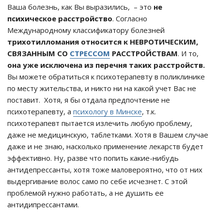
Ваша болезнь, как Вы выразились, – это
не
психическое расстройство
. Согласно
Международному классификатору болезней
трихотилломания относится к НЕВРОТИЧЕСКИМ,
СВЯЗАННЫМ СО
СТРЕССОМ
РАССТРОЙСТВАМ
. И то,
она уже исключена из перечня таких расстройств.
Вы можете обратиться к психотерапевту в поликлинике
по месту жительства, и никто ни на какой учет Вас не
поставит. Хотя, я бы отдала предпочтение не
психотерапевту, а
психологу в Минске
, т.к.
психотерапевт пытается излечить любую проблему,
даже не медицинскую, таблетками. Хотя в Вашем случае
даже и не знаю, насколько применение лекарств будет
эффективно. Ну, разве что попить какие-нибудь
антидепрессанты, хотя тоже маловероятно, что от них
выдергивание волос само по себе исчезнет. С этой
проблемой нужно работать, а не душить ее
антидипрессантами.