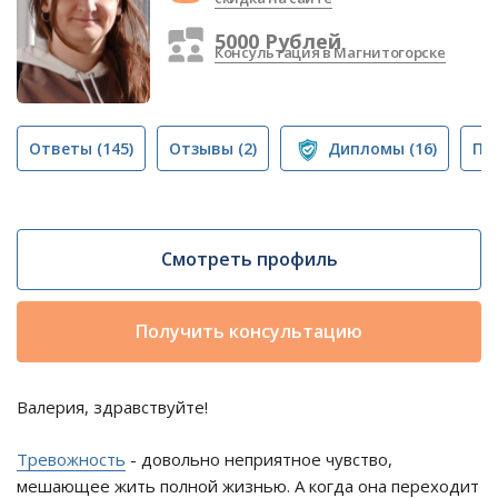
5000 Рублей
Консультация в Магнитогорске
Ответы
(145)
Отзывы
(2)
Дипломы
(16)
Пу
Смотреть профиль
Получить консультацию
Валерия, здравствуйте!
Тревожность
- довольно неприятное чувство,
мешающее жить полной жизнью. А когда она переходит