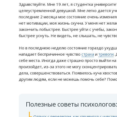
Здравствуйте. Мне 19 лет, я студентка университе
целеустремленной девушкой. Мне легко дается уче
последние 2 месяца мое состояние очень изменило
нет мотивации, моя жизнь скучна. У меня нет жела
закончить побыстрее. Быстрее уйти с учебы, зако
быстрее уснуть. Не видеть, не слышать, не чувств
Но в последнюю неделю состояние гораздо ухудшил
нападает беспричинное чувство
страха
и
тревоги
.
себе места. Иногда даже страшно просто выйти на 
произойдет, из-за этого не могу сконцентрироват
дела, совершенствоваться. Появилось куча хвостов
другим людям, если не можешь помочь себе? Помог
Полезные советы психологов
Отпуск с перелетом, как справится с чувств