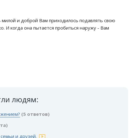
ь милой и доброй Вам приходилось подавлять свою
око. И когда она пытается пробиться наружу - Вам
гли людям:
ражением?
(5 ответов)
ета)
 семьи и друзей.