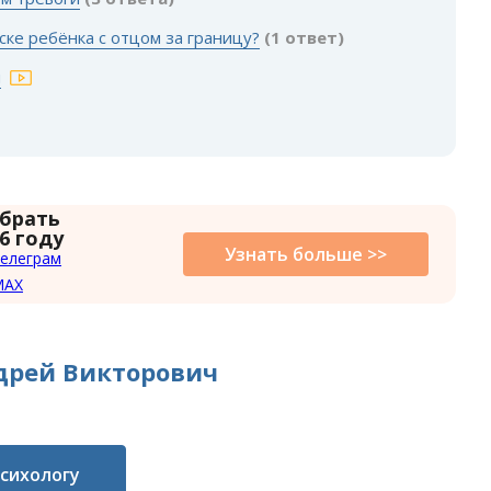
уске ребёнка с отцом за границу?
(1 ответ)
ы
 брать
6 году
Узнать больше >>
елеграм
MAX
дрей Викторович
психологу