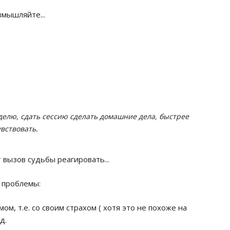
мышляйте...
делю, сдать сессию сделать домашние дела, быстрее
увствовать.
т вызов судьбы реагировать...
 проблемы:
м, т.е. со своим страхом ( хотя это не похоже на
д.