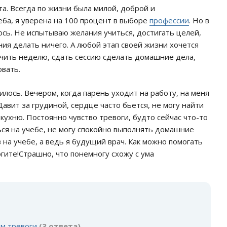
та. Всегда по жизни была милой, доброй и
ба, я уверена на 100 процент в выборе
профессии
. Но в
сь. Не испытываю желания учиться, достигать целей,
ния делать ничего. А любой этап своей жизни хочется
нчить неделю, сдать сессию сделать домашние дела,
овать.
ось. Вечером, когда парень уходит на работу, на меня
 Давит за грудиной, сердце часто бьется, не могу найти
кухню. Постоянно чувство тревоги, будто сейчас что-то
ься на учебе, не могу спокойно выполнять домашние
 на учебе, а ведь я будущий врач. Как можно помогать
ите!Страшно, что понемногу схожу с ума
:
ом тревоги
(3 ответа)