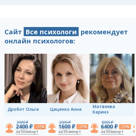
Сайт
Все психологи
рекомендует
онлайн психологов:
Матвеева
Дробот Ольга
Циценко Анна
Каринэ
3000 ₽
2000 ₽
8000 ₽
2400 ₽
1600 ₽
6400 ₽
-20%
-20%
-20%
за 50 минут
за 55 минут
за 50 минут