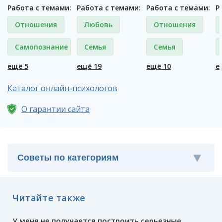
Работа с темами:
Работа с темами:
Работа с темами:
Р
Отношения
Любовь
Отношения
Самопознание
Семья
Семья
ещё 5
ещё 19
ещё 10
е
Каталог онлайн-психологов
О гарантии сайта
Читайте также
У меня не получается построить серьезные