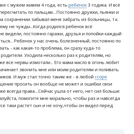
ке с мужем живем 4 года, есть
ребенок
3 годика. И всё
ересчитать по пальцам....Постоянно дружки, пьянки и
на сохранении забывал меня забрать из больницы, т.к.
ему не чужды...Когда родился ребенок всё
не видели, постоянно гаражи, друзья и попойки каждый
ться... Ребенок у нас очень болезненный, постоянно по
ть - как какая-то проблема, он сразу куда-то
 родители. Уходила несколько раз к родителям, но
е все нервы измотали... Его мама масло в огонь любит
 начинает звонить мне или моим родителям и поливать
ников. И муж стал точно таким же - в любой
ссоре
ощение просить он вообще не может и ошибки свои
же всегда права....Сейчас ушла от него, нет сил больше
алуйста, помогите мне морально, чтобы раз и навсегда
се таки растет сын и не хочу,чтобы он видел перед