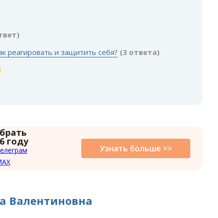
:
твет)
как реагировать и защитить себя?
(3 ответа)
 брать
6 году
Узнать больше >>
елеграм
MAX
а Валентиновна