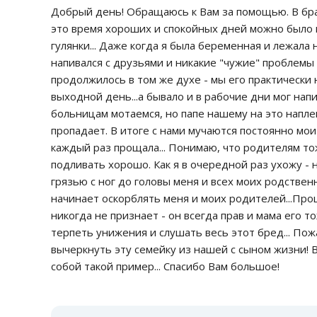
Добрый день! Обращаюсь к Вам за помощью. В бра
это время хороших и спокойных дней можно было п
гулянки... Даже когда я была беременная и лежала 
напивался с друзьями и никакие "чужие" проблемы 
продолжилось в том же духе - мы его практически 
выходной день...а бывало и в рабочие дни мог напи
больницам мотаемся, но папе нашему на это наплева
пропадает. В итоге с нами мучаются постоянно мои
каждый раз прощала... Понимаю, что родителям тож
подливать хорошо. Как я в очередной раз ухожу -
грязью с ног до головы меня и всех моих родствен
начинает оскорблять меня и моих родителей...Пр
никогда не признает - он всегда прав и мама его то
терпеть унижения и слушать весь этот бред... Пож
вычеркнуть эту семейку из нашей с сыном жизни! В
собой такой пример... Спасибо Вам большое!