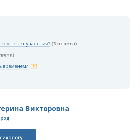
в семье нет уважения?
(3 ответа)
твета)
ть временем?
терина Викторовна
ород
психологу