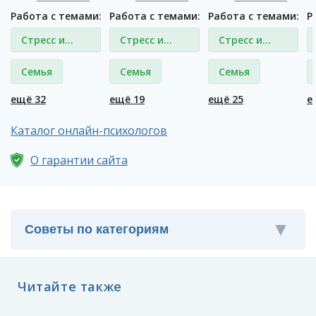
Работа с темами:
Работа с темами:
Работа с темами:
Р
Стресс и
Стресс и
Стресс и
депрессия
депрессия
депрессия
Семья
Семья
Семья
ещё 32
ещё 19
ещё 25
е
Каталог онлайн-психологов
О гарантии сайта
Читайте также