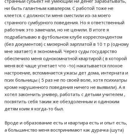
странный субьект не умеющий ни денег зарабатывать,
ни быть галантным кавалером. С работой тоже не
клеется. с должности меня сместили из-за моего
странного сумбурного поведения. Но я ответственный
работник это замечали, но не ценили. В итоге я
подрабатываю в футбольном клубе корреспондентом
(без документов) с мизерной зарплатой в 10 т р (одному
мне хватает) я экономный. Через суды государство
обеспечило меня однокомнатной квартирой ( в которой
меня всё чаще угнетает что -то) накатывается плохое
настроение, вспоминается ужасы дет дома, интерната и
псих больницы ( 5 раз не по своей воле, хотя психиатры
кроме нарушенного поведения ничего не выявили). А я
хотел закончить универ, работать с детьми учителем ,
посвятить себя таким же обездоленным и одиноким
детям коим я когда-то был.
Вроде и образование есть и квартира есть и опыт есть,
а большинство меня воспринимают как дурачка (шута)