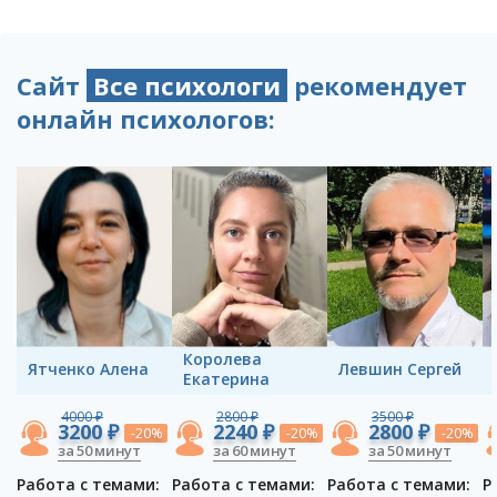
Сайт
Все психологи
рекомендует
онлайн психологов:
Королева
Ятченко Aлена
Левшин Сергей
Екатерина
4000 ₽
2800 ₽
3500 ₽
3200 ₽
2240 ₽
2800 ₽
-20%
-20%
-20%
за 50 минут
за 60 минут
за 50 минут
Работа с темами:
Работа с темами:
Работа с темами:
Р