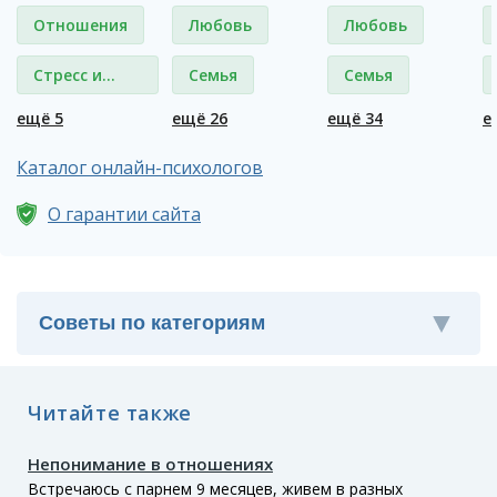
Отношения
Любовь
Любовь
Стресс и
Семья
Семья
депрессия
ещё 5
ещё 26
ещё 34
е
Каталог онлайн-психологов
О гарантии сайта
Читайте также
Непонимание в отношениях
Встречаюсь с парнем 9 месяцев, живем в разных