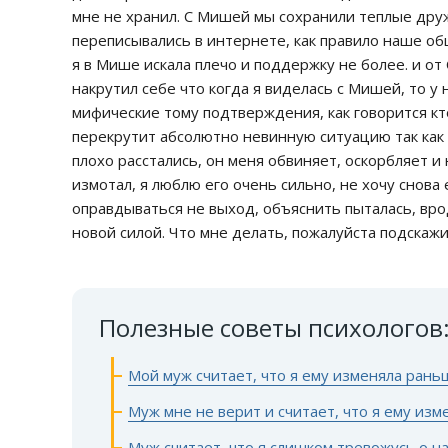
мне не хранил. С Мишей мы сохранили теплые дру
переписывались в интернете, как правило наше о
я в Мише искала плечо и поддержку не более. и о
накрутил себе что когда я виделась с Мишей, то у
мифические тому подтверждения, как говорится кт
перекрутит абсолютно невинную ситуацию так как 
плохо расстались, он меня обвиняет, оскорбляет и
измотал, я люблю его очень сильно, не хочу снова 
оправдываться не выход, объяснить пыталась, вро
новой силой. Что мне делать, пожалуйста подскажи
Полезные советы психологов
Мой муж считает, что я ему изменяла рань
Муж мне не верит и считает, что я ему из
Муж считает, что я слишком тревожусь о 