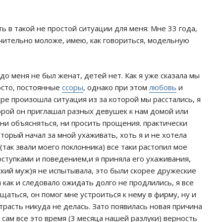
ь в такой не простой ситуации для меня: Мне 33 года,
ачительно моложе, имею, как говориться, модельную
 до меня не был женат, детей нет. Как я уже сказала мы
осто, постоянные
ссоры
, однако при этом
любовь
и
бре произошла ситуация из за которой мы расстались, я
торой он приглашал разных девушек к нам домой или
л ни объясняться, ни просить прощения. практически
оторый начал за мной ухаживать, хоть я и не хотела
так звали моего поклонника) все таки растопил мое
ступками и поведением,и я приняла его ухаживания,
ский муж)я не испытывала, это были скорее дружеские
как и следовало ожидать долго не продлились, я все
щаться, он помог мне устроиться к нему в фирму, ну и
страсть никуда не делась. Зато появилась новая причина
н сам все это время (3 месяца нашей разлуки) верность