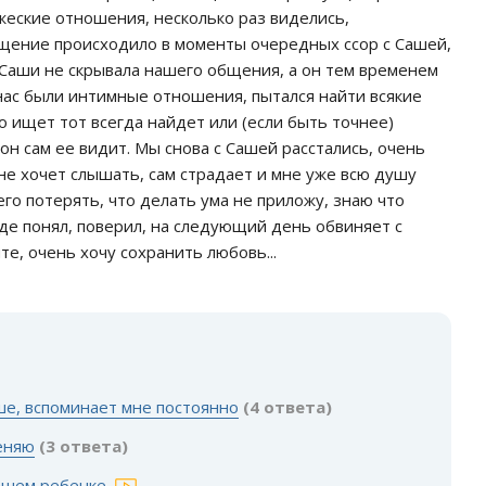
жеские отношения, несколько раз виделись,
бщение происходило в моменты очередных ссор с Сашей,
т Саши не скрывала нашего общения, а он тем временем
 нас были интимные отношения, пытался найти всякие
о ищет тот всегда найдет или (если быть точнее)
он сам ее видит. Мы снова с Сашей расстались, очень
 не хочет слышать, сам страдает и мне уже всю душу
его потерять, что делать ума не приложу, знаю что
де понял, поверил, на следующий день обвиняет с
те, очень хочу сохранить любовь...
:
ше, вспоминает мне постоянно
(4 ответа)
меняю
(3 ответа)
нашем ребенке