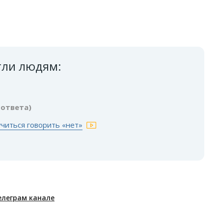
гли людям:
 ответа)
учиться говорить «нет»
елеграм канале