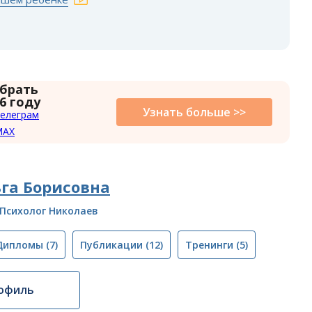
 брать
6 году
Узнать больше >>
елеграм
MAX
га Борисовна
Психолог Николаев
Дипломы
(7)
Публикации
(12)
Тренинги
(5)
офиль