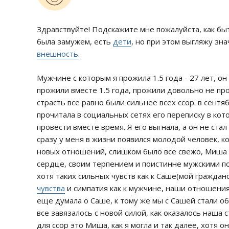
Здравствуйте! Подскажите мне пожалуйста, как быт
была замужем, есть
дети
, но при этом выгляжу зн
внешность
.
Мужчине с которым я прожила 1.5 года - 27 лет, он
прожили вместе 1.5 года, прожили довольно не пр
страсть все равно были сильнее всех ссор. в сентя
прочитала в социальных сетях его переписку в ко
провести вместе время. Я его выгнала, а он не ста
сразу у меня в жизни появился молодой человек, к
новых отношений, слишком было все свежо, Миша (
сердце, своим терпением и поистинне мужскими по
хотя таких сильных чувств как к Саше(мой граждан
чувства
и симпатия как к мужчине, наши отношения 
еще думала о Саше, к тому же мы с Сашей стали об
все завязалось с новой силой, как оказалось наша 
для ссор это Миша, как я могла и так далее, хотя о