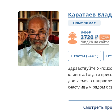
Каратаев Вла
Опыт
18 лет
3400 ₽
2720 ₽
-20%
скидка на сайте
Ответы
(24489)
От
Здравствуйте. Я-псих
клиента.Тогда я прис
двигаемся в направл
счастливым рядом с 
Смотреть пр