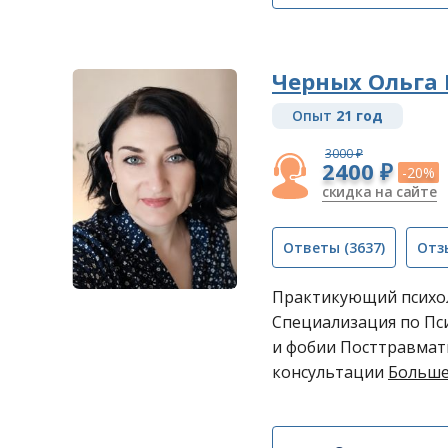
Черных Ольга 
Опыт
21 год
3000 ₽
2400 ₽
-20%
скидка на сайте
Ответы
(3637)
Отз
Практикующий психол
Специализация по Пси
и фобии Посттравмат
консультации
Больше