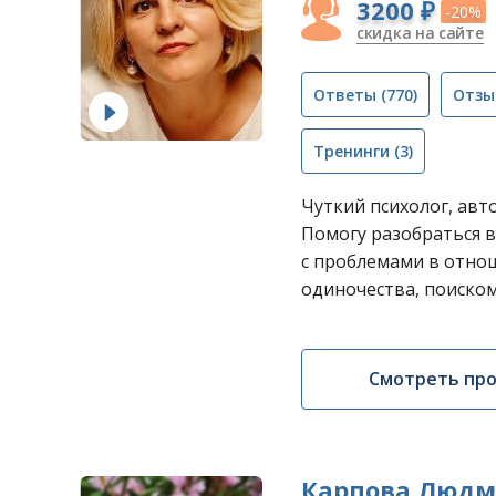
3200 ₽
-20%
скидка на сайте
Ответы
(770)
Отзы
Тренинги
(3)
Чуткий психолог, авт
Помогу разобраться в
с проблемами в отнош
одиночества, поиском 
Смотреть пр
Карпова Людм