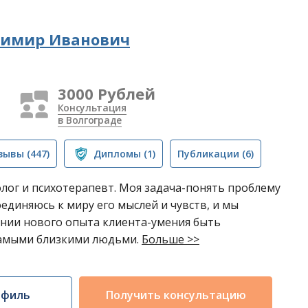
димир Иванович
3000 Рублей
Консультация
в Волгограде
зывы
(447)
Дипломы
(1)
Публикации
(6)
олог и психотерапевт. Моя задача-понять проблему
оединяюсь к миру его мыслей и чувств, и мы
ении нового опыта клиента-умения быть
самыми близкими людьми.
Больше >>
офиль
Получить консультацию