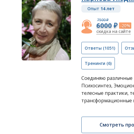
Опыт
14 лет
7500 ₽
6000 ₽
-20%
скидка на сайте
Ответы
(1051)
Отз
Тренинги
(6)
Соединяю различные 
Психосинтез, Эмоцио
телесные практики, т
трансформационные 
Смотреть пр