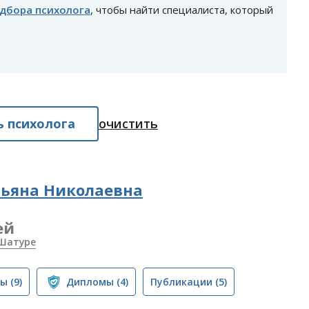
одбора психолога
, чтобы найти специалиста, который
 психолога
очистить
тьяна Николаевна
ей
 Шатуре
вы
(9)
Дипломы
(4)
Публикации
(5)