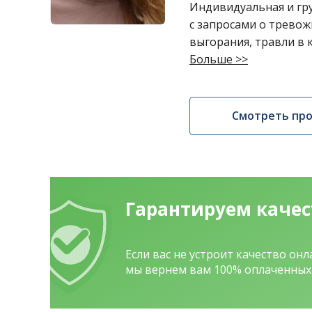
Индивидуальная и гр
с запросами о тревожн
выгорания, травли в 
Больше >>
Смотреть пр
Гарантируем каче
Если вас не устроит качество он
мы вернем вам 100% оплаченных 