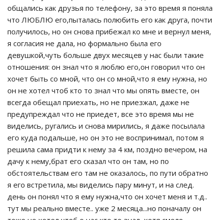
общались как друзья по телефону, за это время я поняла
что ЛЮБЛЮ его,пыталась полюбить его как друга, почти
получилось, но он снова прибежал ко мне и вернул меня,
я согласия не дала, но формально была его
девушкой,чуть больше двух месяцев у нас были такие
отношения: он знал что я люблю его,он говорил что он
хочет быть со мной, что он со мной,что я ему нужна, но
он не хотел чтоб кто то знал что мы опять вместе, он
всегда обещал приехать, но не приезжал, даже не
предупреждал что не приедет, все это время мы не
виделись, ругались и снова мирились, я даже посылала
его куда подальше, но он это не воспринимал, потом я
решила сама придти к нему за 4 км, поздно вечером, на
дачу к нему,брат его сказал что он там, но по
обстоятельствам его там не оказалось, по пути обратно
я его встретила, мы виделись пару минут, и на след.
день он понял что я ему нужна,что он хочет меня и т.д..
тут мы реально вместе.. уже 2 месяца...но поначалу он