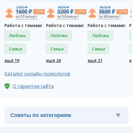
2000 ₽
4000 ₽
4500 ₽
1600 ₽
3200 ₽
3600 ₽
-20%
-20%
-20%
за 55 минут
за 50 минут
за 60 минут
Работа с темами:
Работа с темами:
Работа с темами:
Р
Любовь
Любовь
Любовь
Семья
Семья
Семья
ещё 19
ещё 26
ещё 21
е
Каталог онлайн-психологов
О гарантии сайта