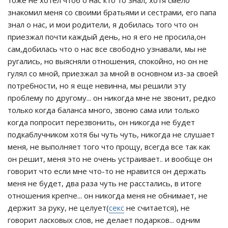
тоже не хотел чтоб о нас кто то знал, хотя смело
знакомил меня со своими братьями и сестрами, его папа
знал о нас, и мои родители, я добилась того что он
приезжал почти каждый день, но я его не просила,он
сам,добилась что о нас все свободно узнавали, мы не
ругались, но выясняли отношения, спокойно, но он не
гулял со мной, приезжал за мной в основном из-за своей
потребности, но я еще невинна, мы решили эту
проблему по другому... он никогда мне не звонит, редко
только когда баланса много, звоню сама или только
когда попросит перезвонить, он никогда не будет
подкаблучником хотя бы чуть чуть, никогда не слушает
меня, не выполняет того что прощу, всегда все так как
он решит, меня это не очень устраивает.. и вообще он
говорит что если мне что-то не нравится он держать
меня не будет, два раза чуть не расстались, в итоге
отношения крепче... он никогда меня не обнимает, не
держит за руку, не целует(
секс
не считается), не
говорит ласковых слов, не делает подарков... одним