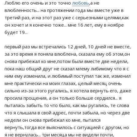
Люблю его очень и это точно
любовь
,а не
влюбленность... на протяжении года мы вместе уже в
третий раз, и на этот раз уже с серьезными целями,как
он хочет и я конечно тоже... мне 16 лет, ему в ноябре
будет 19...
первый раз мы встречались 12 дней, 10 дней не вместе,
за это время я поняла влюблена, сказала ему об этом,он
снова прибежал ко мне,потом были вместе две недели,
пока наш общий друг не сказал млему либимому что я с
ним ему изменила, и любимый поступил так же, изменил
мне практически на моих глазах, целый месяц очень
сильно из-за этого ругались, я хотела вернуть его, даже
просила прощения, а он только больше сердился... я
пыталась забыть то что было, как мы ругались, те слова
что я слышала в свой адрес, почти забыла, но через две
недели он снова прибежал ко мне, пытался
вернуть,тогда все выяснилось с ситуацией с другом, но
я не вернулась... три месяца мы не видели почти,