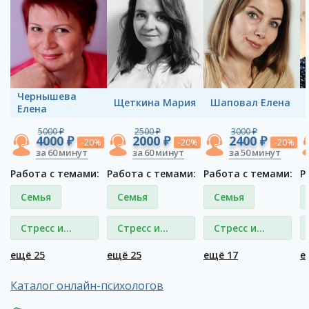
Чернышева
Щеткина Мария
Шаповал Елена
Елена
5000 ₽
2500 ₽
3000 ₽
4000 ₽
2000 ₽
2400 ₽
-20%
-20%
-20%
за 60 минут
за 60 минут
за 50 минут
Работа с темами:
Работа с темами:
Работа с темами:
Р
Семья
Семья
Семья
Стресс и
Стресс и
Стресс и
депрессия
депрессия
депрессия
ещё 25
ещё 25
ещё 17
е
Каталог онлайн-психологов