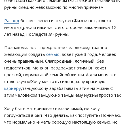
советской сказкой о семейном счастье.Восстанавливать
руины смешно,невозможно по многимпричинам.
Развод
бессмысленен и ненужен.Жизни нет,только
иногда.Драки и насилия с его стороны закончились 12
лет назад.Последствия- руины.
Познакомилась с прекрасным человеком,страшно
желающим создать
семью
, зовет уже 3 года. Человек
очень правильный, благородный, логичный, без
недостатков. Меня он раздражает этим.Он хочет
простой, нормальной семейной жизни. А для меня это
стало скучно!Хочу мечтать сильно,хочу красивую
карьеру
,танцую,хочу зарабатывать этим на жизнь.С
этим человеком танцую,но танцы ему нужны просто так.
Хочу быть материально независимой, не хочу
погружаться в быт. Что делать, как поступить?Понимаю,
что нормально -иметь хорошую настоящую семью, но