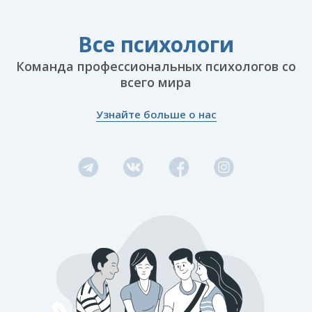
полном объеме.
Задайте их нам!
вас никто не потревожит.
Мы будем рады ответить на ваши вопросы.
Все психологи
С уважением,
Команда профессиональных психологов со
команда «Все психологи»
всего мира
18 лет помогаем людям
Узнайте больше о нас