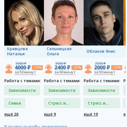
Кравцова
Сельницкая
Облаков Янис
Наталья
Ольга
5000 ₽
3000 ₽
2500 ₽
4000 ₽
2400 ₽
2000 ₽
-20%
-20%
-20%
за 50 минут
за 60 минут
за 50 минут
Работа с темами:
Работа с темами:
Работа с темами:
Р
Зависимости
Зависимости
Зависимости
Семья
Стресс и
Стресс и
депрессия
депрессия
ещё 26
ещё 9
ещё 19
е
Каталог онлайн-психологов