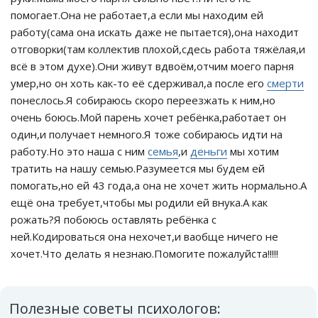
помогает.Она не работает,а если мы находим ей
работу(сама она искать даже не пытается),она находит
отговорки(там коллектив плохой,сдесь работа тяжёлая,и
всё в этом духе).Они живут вдвоём,отчим моего парня
умер,но он хоть как-то её сдерживал,а после его
смерти
понеслось.Я собираюсь скоро переезжать к ним,но
очень боюсь.Мой парень хочет ребёнка,работает он
один,и получает немного.Я тоже собираюсь идти на
работу.Но это наша с ним
семья
,и
деньги
мы хотим
тратить на нашу семью.Разумеется мы будем ей
помогать,но ей 43 года,а она не хочет жить нормально.А
ещё она требует,чтобы мы родили ей внука.А как
рожать?Я побоюсь оставлять ребёнка с
ней.Кодироваться она нехочет,и ваобще ничего не
хочет.Что делать я незнаю.Помогите пожалуйста!!!!!
Полезные советы психологов: