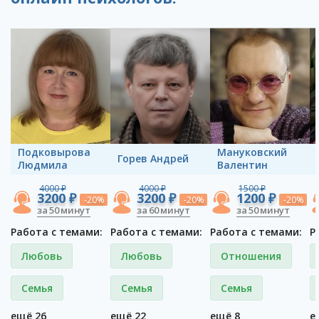
Подковырова
Мануковский
Горев Андрей
Людмила
Валентин
4000 ₽
4000 ₽
1500 ₽
3200 ₽
3200 ₽
1200 ₽
-20%
-20%
-20%
за 50 минут
за 60 минут
за 50 минут
Работа с темами:
Работа с темами:
Работа с темами:
Р
Любовь
Любовь
Отношения
Семья
Семья
Семья
ещё 26
ещё 22
ещё 8
е