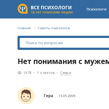
ВСЕ ПСИХОЛОГИ
Психологи
18 лет помогаем людям
Главная
Советы психологов
Нет понимания с муже
1978
1 ответов
Семья
Гера
13.05.2009