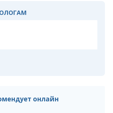
ОЛОГАМ
омендует онлайн