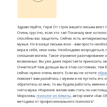
Здравствуйте, Гера! От строк вашего письма веет г
Очень грустно, если это так! Поначалу мне хотело
способны вас защитить. Сейчас есть антикризисн
мужья. Но в конце письма ясно - вам просто необ
вера в себя, свои силы. Необходимо возродиться, 
сплошная могила. Такое огромное разочарование 
возможных. Вы уже даже перестаёте приносить све
Очнитесь!!! Чем дольше вы в этом состоянии, тем
сейчас нужно очень много. Если вы не хотите
обра
поможет вам разойтись с мужем и не пустить его 
обратитесь ко мне, то мы будем работать именно
гнёта мужа. Искренне желаю вам стать по-настоя
Морозова,
психолог из Алматы
, автор книги «Как 
методика от профессионального психолога".