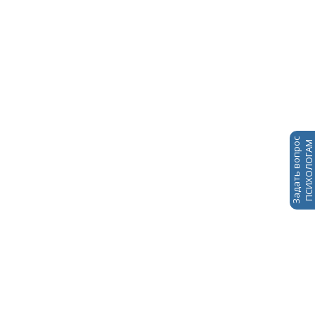
Задать вопрос
ПСИХОЛОГАМ