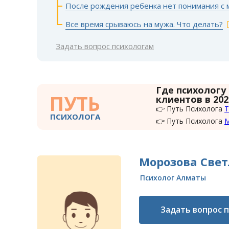
После рождения ребенка нет понимания с
Все время срываюсь на мужа. Что делать?
Задать вопрос психологам
Где психологу
ПУТЬ
клиентов в 202
👉 Путь Психолога
Т
ПСИХОЛОГА
👉 Путь Психолога
Морозова Све
Психолог Алматы
Задать вопрос 