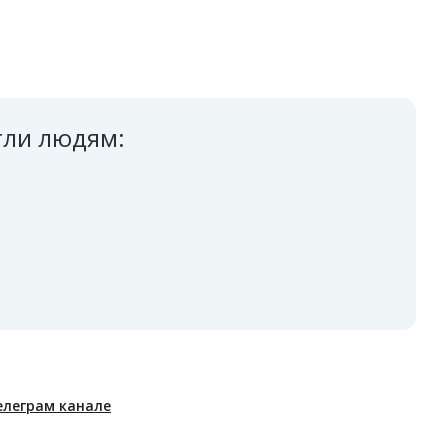
гли людям:
елеграм канале