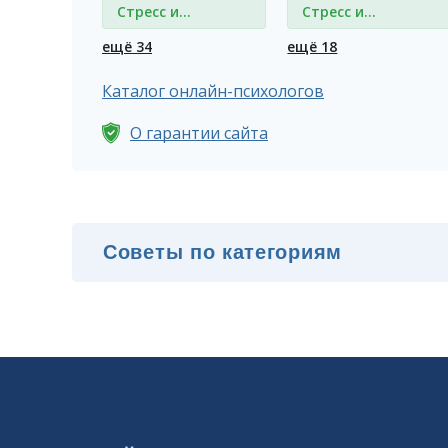
Стресс и
Стресс и
депрессия
депрессия
ещё 34
ещё 18
Каталог онлайн-психологов
О гарантии сайта