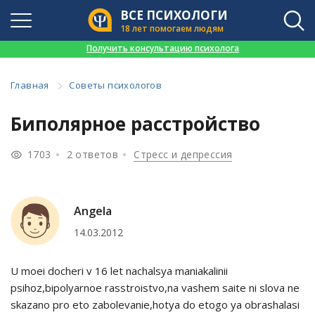
ВСЕ ПСИХОЛОГИ
18 лет помогаем людям
👉
Получить консультацию психолога
Главная
Советы психологов
Биполярное расстройство
1703
2 ответов
Стресс и депрессия
Angela
14.03.2012
U moei docheri v 16 let nachalsya maniakalinii
psihoz,bipolyarnoe rasstroistvo,na vashem saite ni slova ne
skazano pro eto zabolevanie,hotya do etogo ya obrashalasi