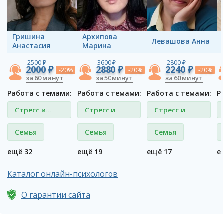
Гришина
Архипова
Левашова Анна
Анастасия
Марина
2500 ₽
3600 ₽
2800 ₽
2000 ₽
2880 ₽
2240 ₽
-20%
-20%
-20%
за 60 минут
за 50 минут
за 60 минут
Работа с темами:
Работа с темами:
Работа с темами:
Р
Стресс и
Стресс и
Стресс и
депрессия
депрессия
депрессия
Семья
Семья
Семья
ещё 32
ещё 19
ещё 17
е
Каталог онлайн-психологов
О гарантии сайта