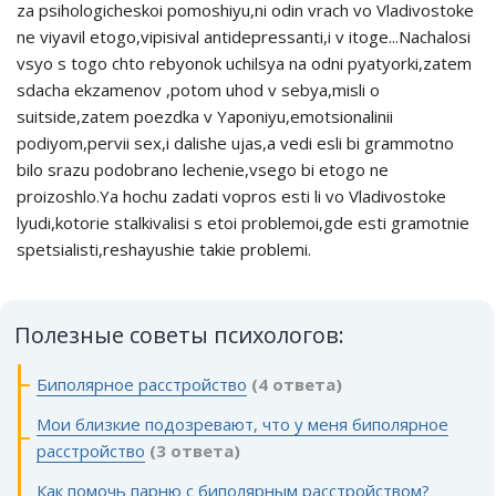
za psihologicheskoi pomoshiyu,ni odin vrach vo Vladivostoke
ne viyavil etogo,vipisival antidepressanti,i v itoge...Nachalosi
vsyo s togo chto rebyonok uchilsya na odni pyatyorki,zatem
sdacha ekzamenov ,potom uhod v sebya,misli o
suitside,zatem poezdka v Yaponiyu,emotsionalinii
podiyom,pervii sex,i dalishe ujas,a vedi esli bi grammotno
bilo srazu podobrano lechenie,vsego bi etogo ne
proizoshlo.Ya hochu zadati vopros esti li vo Vladivostoke
lyudi,kotorie stalkivalisi s etoi problemoi,gde esti gramotnie
spetsialisti,reshayushie takie problemi.
Полезные советы психологов:
Биполярное расстройство
(4 ответа)
Мои близкие подозревают, что у меня биполярное
расстройство
(3 ответа)
Как помочь парню с биполярным расстройством?