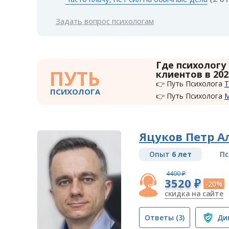
Задать вопрос психологам
Где психологу
ПУТЬ
клиентов в 202
👉 Путь Психолога
Т
ПСИХОЛОГА
👉 Путь Психолога
Яцуков Петр А
Опыт
6 лет
Пс
4400 ₽
3520 ₽
-20%
скидка на сайте
Ответы
(3)
Ди