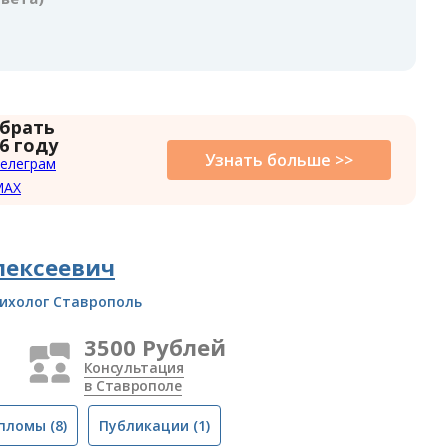
 брать
6 году
Узнать больше >>
елеграм
MAX
лексеевич
ихолог Ставрополь
3500 Рублей
Консультация
в Ставрополе
пломы
(8)
Публикации
(1)