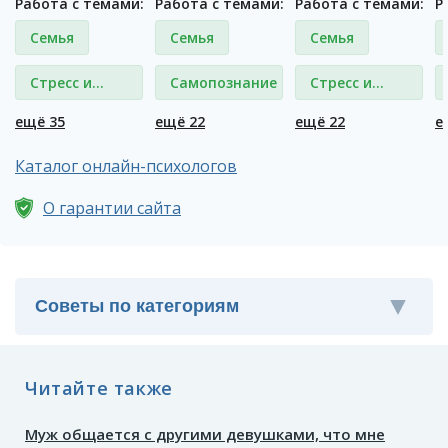
Работа с темами:
Работа с темами:
Работа с темами:
Р
Семья
Семья
Семья
Стресс и
Самопознание
Стресс и
депрессия
депрессия
ещё 35
ещё 22
ещё 22
е
Каталог онлайн-психологов
О гарантии сайта
Читайте также
Муж общается с другими девушками, что мне