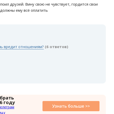
поил друзей. Вину свою не чувствует, гордится свои
ы должны ему всё оплатить
:
оль вредит отношениям?
(6 ответов)
 брать
6 году
Узнать больше >>
елеграм
MAX