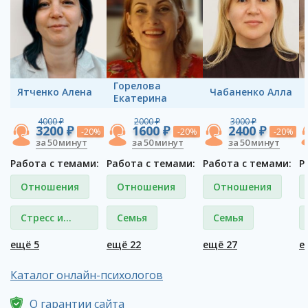
Горелова
Ятченко Aлена
Чабаненко Алла
Екатерина
4000 ₽
2000 ₽
3000 ₽
3200 ₽
1600 ₽
2400 ₽
-20%
-20%
-20%
за 50 минут
за 50 минут
за 50 минут
Работа с темами:
Работа с темами:
Работа с темами:
Р
Отношения
Отношения
Отношения
Стресс и
Семья
Семья
депрессия
ещё 5
ещё 22
ещё 27
е
Каталог онлайн-психологов
О гарантии сайта