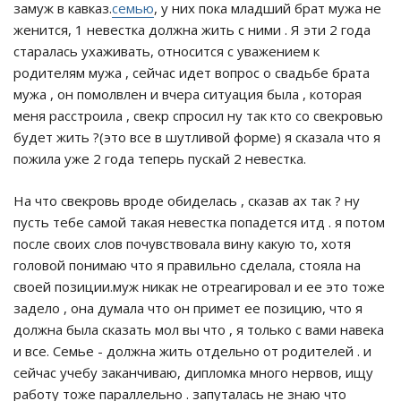
замуж в кавказ.
семью
, у них пока младший брат мужа не
женится, 1 невестка должна жить с ними . Я эти 2 года
старалась ухаживать, относится с уважением к
родителям мужа , сейчас идет вопрос о свадьбе брата
мужа , он помолвлен и вчера ситуация была , которая
меня расстроила , свекр спросил ну так кто со свекровью
будет жить ?(это все в шутливой форме) я сказала что я
пожила уже 2 года теперь пускай 2 невестка.
На что свекровь вроде обиделась , сказав ах так ? ну
пусть тебе самой такая невестка попадется итд . я потом
после своих слов почувствовала вину какую то, хотя
головой понимаю что я правильно сделала, стояла на
своей позиции.муж никак не отреагировал и ее это тоже
задело , она думала что он примет ее позицию, что я
должна была сказать мол вы что , я только с вами навека
и все. Семье - должна жить отдельно от родителей . и
сейчас учебу заканчиваю, дипломка много нервов, ищу
работу тоже параллельно . запуталась не знаю что