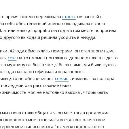
 то время тяжело переживала
стресс
связанный с
ла себя обесцененной ,я много вкладывала в свою
атили мало ,я проработав год в этом месте попросила
о другого выхода,я решила уходить в никуда.
ики ,42года.обменялись номерами ,он стал звонить,мы
ился
секс
.на тот момент он жил отдельно от жены где то
ого мужчину.он был в яме ,я была в яме ,мы были нужны
полгода назад он официально развелся с
ыли ,что не обеспечивает
семью
, изменял .за полтора
в последний раз расставание было
 значимость моя не настолько высока , чтобы быть
и мы снова стали общаться .он мне тогда предложил
 он хорошо ко мне относился,всегда выполнял свои
о терпел мои выносы мозга "ты меня недостаточно