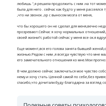
любишь ",я решила продолжить с ним .на тот момен
была для него . сейчас как будто у меня рассеялся
,что ни звонок ,ор с выносом мозга от меня,
что бы хорошего он не сделал для меня,вечно не
прозревают.Сейчас я хочу нормальных отношений,а
своей жизни?с работой сейчас у меня все ок.я вдру
Еще момент,вся его голова занята бывшей женой,он
жизнью.Рядом с ним ,я всегда чувствую что мне ма
его замечательного отношения ко мне.Мои прогноз
В чем должно сейчас заключаться мое чувство соб
нему.и хочу стать Ценной самой по себе,без привя
спасибо,что дочитали.буду благодарна за взгляд с
Полезные советы психологов