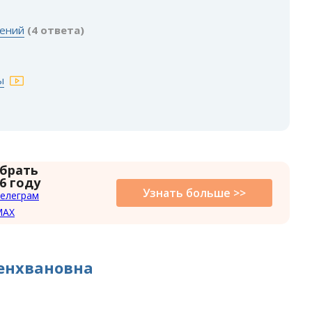
шений
(4 ответа)
ы
 брать
6 году
Узнать больше >>
елеграм
MAX
енхвановна