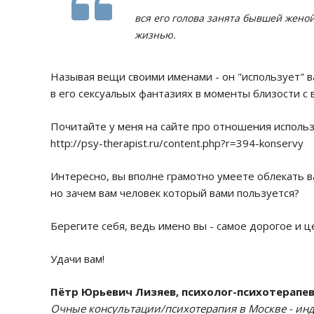
вся его голова занята бывшей женой
жизнью.
Называя вещи своими именами - он "использует" в
в его сексуальых фантазиях в моменты близости с 
Почитайте у меня на сайте про отношения использ
http://psy-therapist.ru/content.php?r=394-konservy
Интересно, вы вполне грамотно умеете облекать ва
но зачем вам человек который вами пользуется?
Берегите себя, ведь имено вы - самое дорогое и це
Удачи вам!
Пётр Юрьевич Лизяев, психолог-психотерапе
Очные консультации/психотерапия в Москве - инди