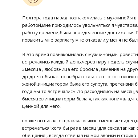
Полтора года назад познакомилась с мужчиной.я в
работой,мне приходилось увольняться.я чувствова
работу времени,были определенные достижения.Пл
повысить мне зарплату.мне отказали.у меня не был
В это время познакомилась с мужчиной,мы ровестн
встречались каждый день.через пару недель случ
3месяца , любовница его бросила ,заменив на друг
др др-чтобы как то выбраться из этого состояния.
женой,инициатором была его супруга, претензии б
года мы то встречались ,то расходились на месяц,
6месяцев.инициаторрм была я,так как понимала,что
ценной для него.
позже он писал ,отправлял всякие смешные видео,
встречаться"хотя бы раз в месяц"для секса.так как
обещания , всегда отвечал на мои звонки и стойк