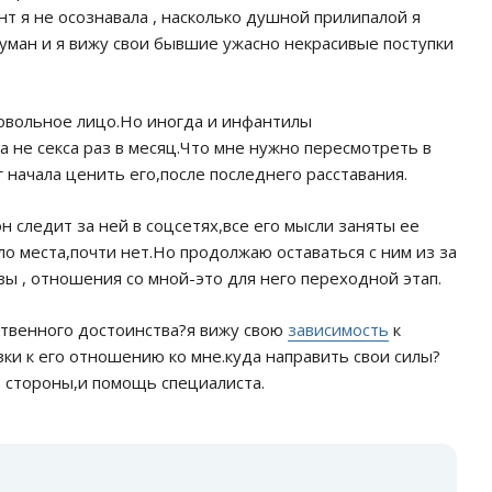
т я не осознавала , насколько душной прилипалой я
 туман и я вижу свои бывшие ужасно некрасивые поступки
довольное лицо.Но иногда и инфантилы
 не секса раз в месяц.Что мне нужно пересмотреть в
г начала ценить его,после последнего расставания.
 следит за ней в соцсетях,все его мысли заняты ее
ло места,почти нет.Но продолжаю оставаться с ним из за
ы , отношения со мной-это для него переходной этап.
ственного достоинства?я вижу свою
зависимость
к
зки к его отношению ко мне.куда направить свои силы?
о стороны,и помощь специалиста.
: