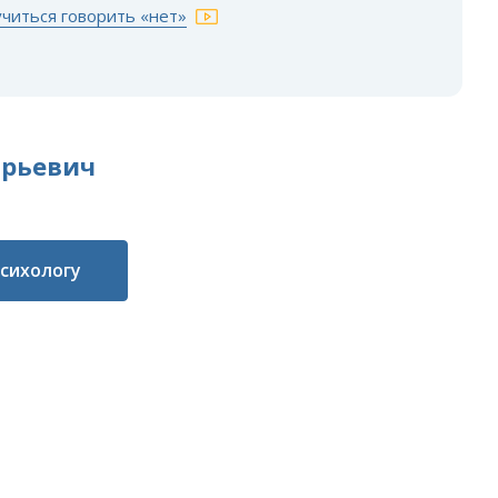
учиться говорить «нет»
Юрьевич
психологу