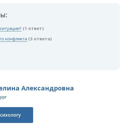
сы:
 ситуации?
(1 ответ)
го конфликта
(3 ответа)
елина Александровна
ург
психологу