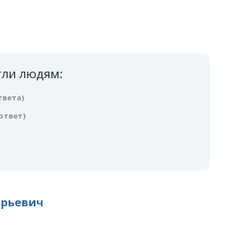
гли людям:
твета)
 ответ)
Юрьевич