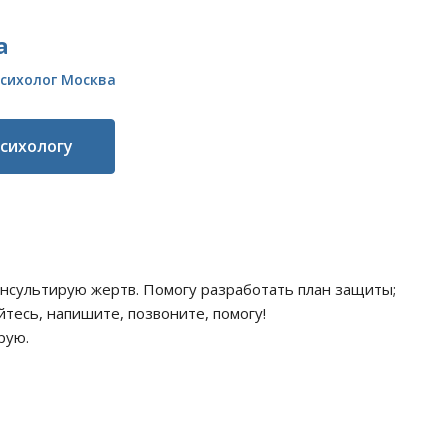
а
сихолог Москва
психологу
онсультирую жертв. Помогу разработать план защиты;
тесь, напишите, позвоните, помогу!
ирую.