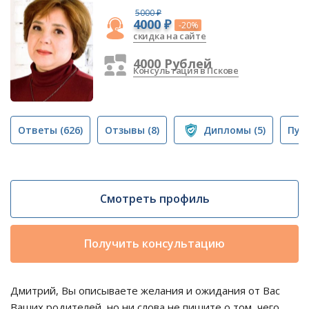
5000 ₽
4000 ₽
-20%
скидка на сайте
4000 Рублей
Консультация в Пскове
Ответы
(626)
Отзывы
(8)
Дипломы
(5)
Пуб
Смотреть профиль
Получить консультацию
Дмитрий, Вы описываете желания и ожидания от Вас
Ваших родителей, но ни слова не пишите о том, чего