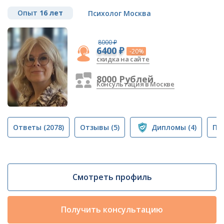
Опыт
16 лет
Психолог Москва
8000 ₽
6400 ₽
-20%
скидка на сайте
8000 Рублей
Консультация в Москве
Ответы
(2078)
Отзывы
(5)
Дипломы
(4)
Пу
Смотреть профиль
Получить консультацию