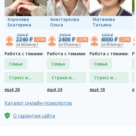
Королева
Анистархова
Матвеева
Екатерина
Ольга
Татьяна
2800 ₽
3000 ₽
5000 ₽
2240 ₽
2400 ₽
4000 ₽
-20%
-20%
-20%
за 60 минут
за 50 минут
за 60 минут
Работа с темами:
Работа с темами:
Работа с темами:
Р
Семья
Семья
Семья
Стресс и
Страхи и
Стресс и
депрессия
фобии
депрессия
ещё 26
ещё 24
ещё 18
е
Каталог онлайн-психологов
О гарантии сайта