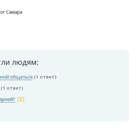
лог Самара
гли людям:
 мной общаться
(1 ответ)
(1 ответ)
парней?