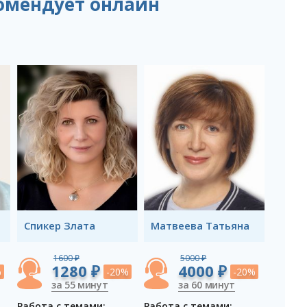
омендует онлайн
Спикер Злата
Матвеева Татьяна
1600 ₽
5000 ₽
1280 ₽
4000 ₽
%
-20%
-20%
за 55 минут
за 60 минут
Работа с темами:
Работа с темами: