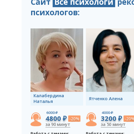
Сайт
Все психологи
рек
психологов:
Калабердина
Ятченко Aлена
Наталья
6000 ₽
4000 ₽
4800 ₽
3200 ₽
-20%
-20
за 90 минут
за 50 минут
Работа с темами:
Работа с темами: