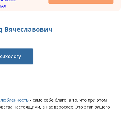
MAX
д Вячеславович
психологу
Влюбленность
- само себе благо, а то, что при этом
ства настоящими, а нас взрослее. Это этап вашего